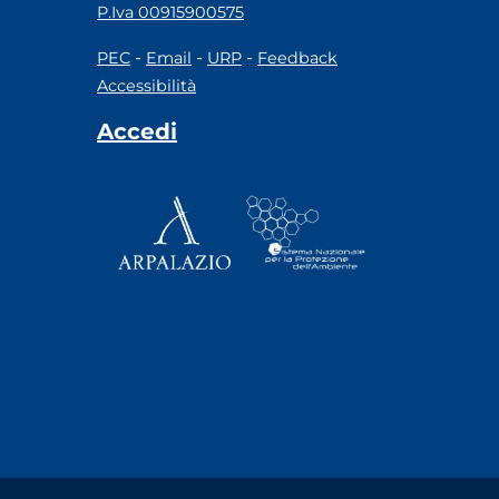
P.Iva 00915900575
-
-
-
PEC
Email
URP
Feedback
Accessibilità
Accedi