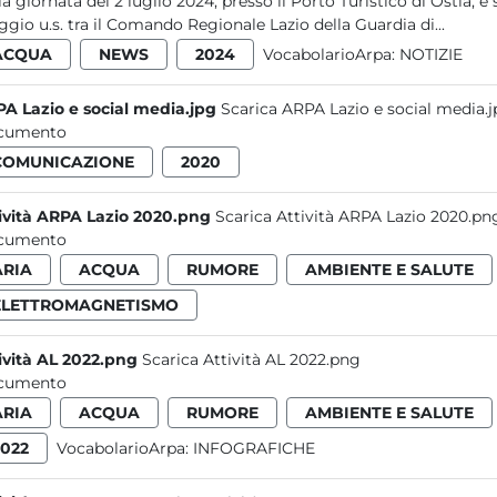
la giornata del 2 luglio 2024, presso il Porto Turistico di Ostia, è
gio u.s. tra il Comando Regionale Lazio della Guardia di...
ACQUA
NEWS
2024
VocabolarioArpa:
NOTIZIE
A Lazio e social media.jpg
Scarica ARPA Lazio e social media.
cumento
COMUNICAZIONE
2020
ività ARPA Lazio 2020.png
Scarica Attività ARPA Lazio 2020.pn
cumento
ARIA
ACQUA
RUMORE
AMBIENTE E SALUTE
ELETTROMAGNETISMO
ività AL 2022.png
Scarica Attività AL 2022.png
cumento
ARIA
ACQUA
RUMORE
AMBIENTE E SALUTE
2022
VocabolarioArpa:
INFOGRAFICHE