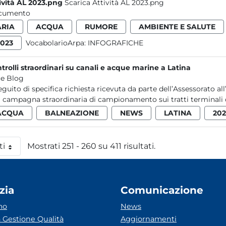
ività AL 2023.png
Scarica Attività AL 2023.png
cumento
ARIA
ACQUA
RUMORE
AMBIENTE E SALUTE
2023
VocabolarioArpa:
INFOGRAFICHE
trolli straordinari su canali e acque marine a Latina
e Blog
eguito di specifica richiesta ricevuta da parte dell’Assessorato a
 campagna straordinaria di campionamento sui tratti terminali de
ACQUA
BALNEAZIONE
NEWS
LATINA
202
ti
Mostrati 251 - 260 su 411 risultati.
 pagina
zia
Comunicazione
mo
News
 Gestione Qualità
Aggiornamenti