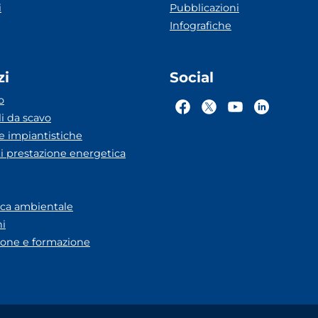
i
Pubblicazioni
Infografiche
zi
Social
o
li da scavo
he impiantistiche
ti prestazione energetica
eca ambientale
ni
one e formazione