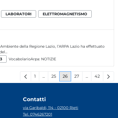
LABORATORI
ELETTROMAGNETISMO
ll’Ambiente della Regione Lazio, l’ARPA Lazio ha effettuato
l...
3
VocabolarioArpa:
NOTIZIE
1
...
25
26
27
...
42
Pagina
Pagine intermedie
Pagina
Pagina
Pagina
Pagine interm
Pagina
Contatti
via Garibaldi, 114 - 02100 Rieti
Tel. 0746267201