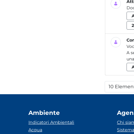
Att
Do
Con
Voc
A s
una
10 Elemen
Per
Ambiente
Agen
Indicatori Ambientali
Chi sia
Acqua
Sistema