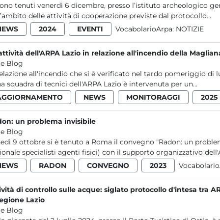
sono tenuti venerdì 6 dicembre, presso l’istituto archeologico ge
l’ambito delle attività di cooperazione previste dal protocollo...
NEWS
2024
EVENTI
VocabolarioArpa:
NOTIZIE
attività dell'ARPA Lazio in relazione all'incendio della Maglian
e Blog
relazione all'incendio che si è verificato nel tardo pomeriggio di 
na squadra di tecnici dell'ARPA Lazio è intervenuta per un...
AGGIORNAMENTO
NEWS
MONITORAGGI
2025
on: un problema invisibile
e Blog
edì 9 ottobre si è tenuto a Roma il convegno "Radon: un problem
ionale specialisti agenti fisici) con il supporto organizzativo dell'
NEWS
RADON
CONVEGNO
2023
Vocabolari
ività di controllo sulle acque: siglato protocollo d'intesa t
egione Lazio
e Blog