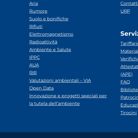
Aria
Contatt
Rumore
URP
Suolo e bonifiche
Rifiuti
Servi
Elettromagnetismo
Radioattività
Tariffari
Ambiente e Salute
Materia
IPPC
Verific
AUA
Attesta
RIR
(APE)
Valutazioni ambientali – VIA
FAQ
Open Data
Bibliot
Innovazione e progetti speciali per
Patroci
la tutela dell’ambiente
Educazi
Tirocini