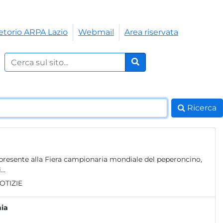
etorio ARPA Lazio
Webmail
Area riservata
Cerca nel sito:
Cerca
Ricerca
presente alla Fiera campionaria mondiale del peperoncino,
..
OTIZIE
nia