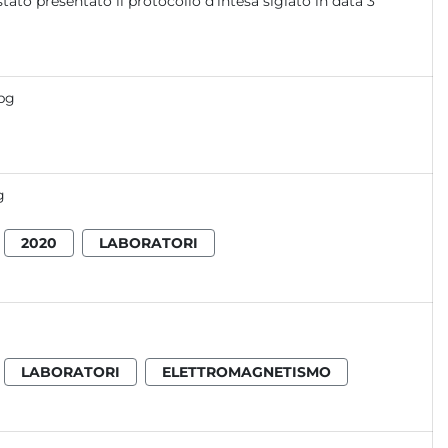
 stato presentato il protocollo d’intesa siglato in data 3
jpg
g
2020
LABORATORI
LABORATORI
ELETTROMAGNETISMO