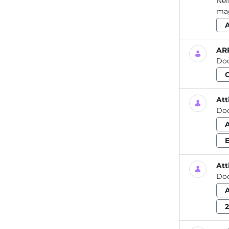
Nel
mag
ARP
Do
Att
Do
Att
Do