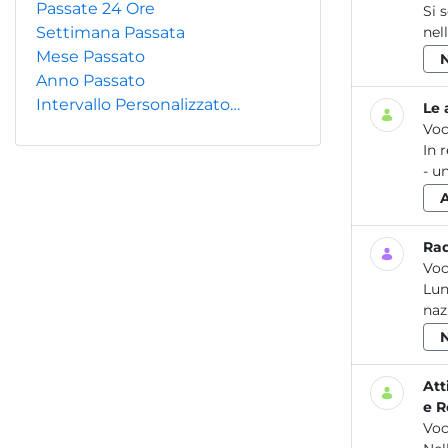
Passate 24 Ore
Si 
Settimana Passata
nel
Mese Passato
Anno Passato
Intervallo Personalizzato…
Le 
Voc
In 
- u
Rad
Voc
Lun
naz
Att
e R
Voc