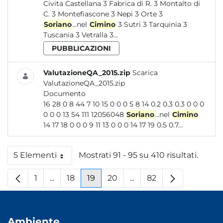
Civita Castellana 3 Fabrica di R. 3 Montalto di
C. 3 Montefiascone 3 Nepi 3 Orte 3
Soriano
...nel
Cimino
3 Sutri 3 Tarquinia 3
Tuscania 3 Vetralla 3...
PUBBLICAZIONI
ValutazioneQA_2015.zip
Scarica
ValutazioneQA_2015.zip
Documento
16 28 0 8 44 7 10 15 0 0 0 5 8 14 0.2 0.3 0.3 0 0 0
0 0 0 13 54 111 12056048
Soriano
...nel
Cimino
14 17 18 0 0 0 9 11 13 0 0 0 14 17 19 0.5 0.7...
5 Elementi
Mostrati 91 - 95 su 410 risultati.
Per pagina
1
...
18
19
20
...
82
Pagina
Pagine intermedie
Pagina
Pagina
Pagina
Pagine intermedie
Pagina
Ambiente