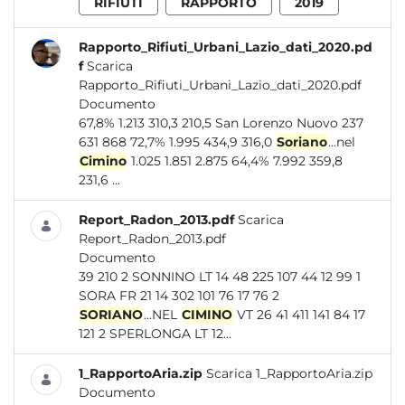
RIFIUTI
RAPPORTO
2019
Rapporto_Rifiuti_Urbani_Lazio_dati_2020.pd
f
Scarica
Rapporto_Rifiuti_Urbani_Lazio_dati_2020.pdf
Documento
67,8% 1.213 310,3 210,5 San Lorenzo Nuovo 237
631 868 72,7% 1.995 434,9 316,0
Soriano
...nel
Cimino
1.025 1.851 2.875 64,4% 7.992 359,8
231,6 ...
Report_Radon_2013.pdf
Scarica
Report_Radon_2013.pdf
Documento
39 210 2 SONNINO LT 14 48 225 107 44 12 99 1
SORA FR 21 14 302 101 76 17 76 2
SORIANO
...NEL
CIMINO
VT 26 41 411 141 84 17
121 2 SPERLONGA LT 12...
1_RapportoAria.zip
Scarica 1_RapportoAria.zip
Documento