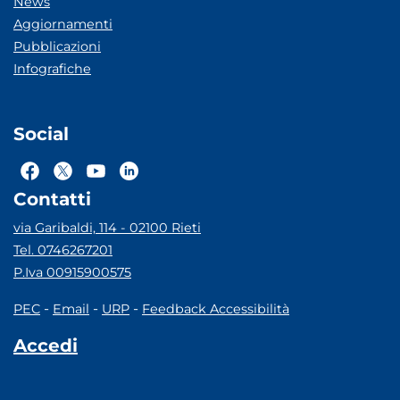
News
Aggiornamenti
Pubblicazioni
Infografiche
Social
Contatti
via Garibaldi, 114 - 02100 Rieti
Tel. 0746267201
P.Iva 00915900575
-
-
-
PEC
Email
URP
Feedback Accessibilità
Accedi