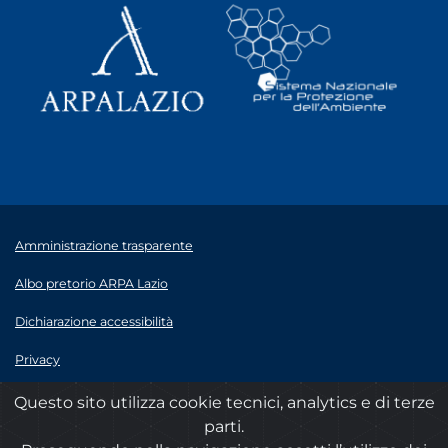
Amministrazione trasparente
Albo pretorio ARPA Lazio
Dichiarazione accessibilità
Privacy
Note legali
Questo sito utilizza cookie tecnici, analytics e di terze
parti.
© 2020 ARPA Lazio - P.Iva 00915900575