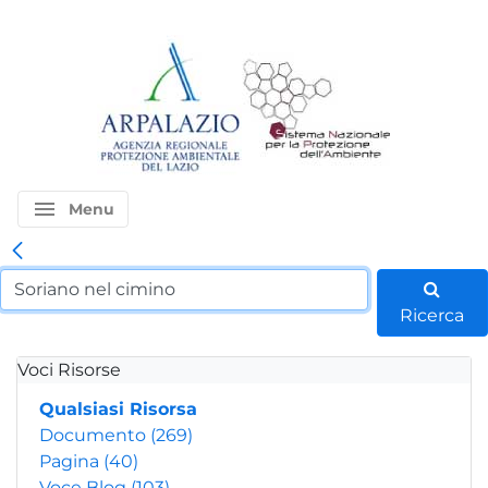
menu
Menu
Ricerca
Voci Risorse
Qualsiasi Risorsa
Documento
(269)
Pagina
(40)
Voce Blog
(103)