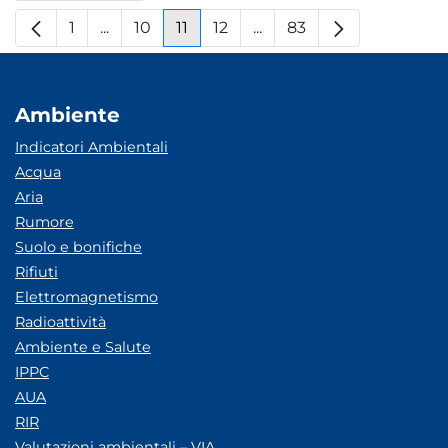
1
...
10
11
12
...
83
Pagina
Pagine intermedie
Pagina
Pagina
Pagina
Pagine intermedie
Pagina
Ambiente
Indicatori Ambientali
Acqua
Aria
Rumore
Suolo e bonifiche
Rifiuti
Elettromagnetismo
Radioattività
Ambiente e Salute
IPPC
AUA
RIR
Valutazioni ambientali – VIA