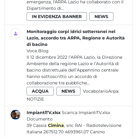
emergenza, l'ARPA Lazio ha collaborato con il
Dipartimento di...
IN EVIDENZA BANNER
NEWS
Monitoraggio corpi idrici sotterranei nel
Lazio, accordo tra ARPA, Regione e Autorità
di bacino
Voce Blog
Il 12 dicembre 2022 l’ARPA Lazio, la Direzione
Ambiente della regione Lazio e l’Autorità di
bacino distrettuale dell’Appennino centrale
hanno sottoscritto un accordo di
collaborazione tra pubbliche...
ACQUA
NEWS
VocabolarioArpa:
NOTIZIE
ImpiantiTV.xlsx
Scarica ImpiantiTV.xlsx
Documento
39 Cassia
Cimina
, snc RAI - Radiotelevisione
Italiana 267512.70 4693961.07 Canino