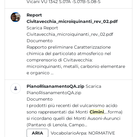
Vicani VU 1342 S.07A -S.07B-S.08-S
Report
Civitavecchia_microiquinanti_rev_02.pdf
Scarica Report
Civitavecchia_microiquinanti_rev_02.pdf
Documento
Rapporto preliminare Caratterizzazione
chimica del particolato atmosferico nel
comprensorio di Civitavecchia:
microinquinanti, metalli, carbonio elementare
e organico ...
PianoRisanamentoQA.zip
Scarica
PianoRisanamentoQA.zip
Documento
I prodotti più recenti del vulcanismo acido
sono rappresentati dai Monti
Cimini
,...forma)
si ricordano quelli dei Monti Ausoni-Aurunci
(Pantano di Lenola, Campo...
ARIA
VocabolarioArpa:
NORMATIVE