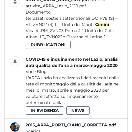
attivita_ARPA_Lazio_2019.pdf
Documento
terrazzati costieri settentrionali DQ P78 (S) –
VT_ZVN02 (S) L L Unità dei Monti
Cimini
-
Vicani...RM_ZVN03 Roma J J Unità dei Colli
Albani LT_ZVN022b Cisterna di Latina J...
PUBBLICAZIONI
COVID-19 e inquinamento nel Lazio, analisi
dati qualità dell'aria a marzo-maggio 2020
Voce Blog
L'ARPA Lazio ha analizzato i dati raccolti dalla
rete di monitoraggio della qualità dell'aria nei
mesi di marzo, aprile e maggio 2020 per
valutare l'effetto sull'inquinamento
determinato dalla...
IN EVIDENZA
NEWS
2015_ARPA_PORTI_CIANO_CORRETTA.pdf
Scarica