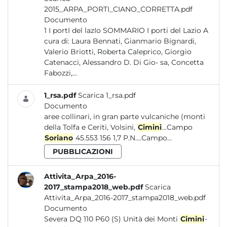
2015_ARPA_PORTI_CIANO_CORRETTA.pdf
Documento
1 I portI del lazIo SOMMARIO I porti del Lazio A
cura di: Laura Bennati, Gianmario Bignardi,
Valerio Briotti, Roberta Caleprico, Giorgio
Catenacci, Alessandro D. Di Gio- sa, Concetta
Fabozzi,...
1_rsa.pdf
Scarica 1_rsa.pdf
Documento
aree collinari, in gran parte vulcaniche (monti
della Tolfa e Ceriti, Volsini,
Cimini
...Campo
Soriano
45.553 156 1,7 P.N....Campo...
PUBBLICAZIONI
Attivita_Arpa_2016-
2017_stampa2018_web.pdf
Scarica
Attivita_Arpa_2016-2017_stampa2018_web.pdf
Documento
Severa DQ 110 P60 (S) Unità dei Monti
Cimini
-