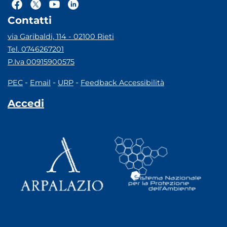
Contatti
via Garibaldi, 114 - 02100 Rieti
Tel. 0746267201
P.Iva 00915900575
-
-
-
PEC
Email
URP
Feedback Accessibilità
Accedi