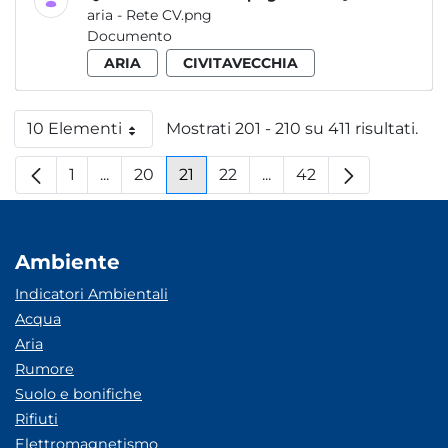
aria - Rete CV.png
Documento
ARIA
CIVITAVECCHIA
10 Elementi
Mostrati 201 - 210 su 411 risultati.
Per pagina
1
...
20
21
22
...
42
Pagina
Pagine intermedie
Pagina
Pagina
Pagina
Pagine intermedie
Pagina
Ambiente
Indicatori Ambientali
Acqua
Aria
Rumore
Suolo e bonifiche
Rifiuti
Elettromagnetismo