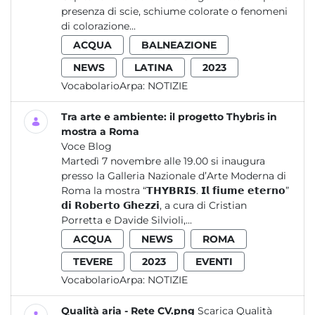
presenza di scie, schiume colorate o fenomeni
di colorazione...
ACQUA
BALNEAZIONE
NEWS
LATINA
2023
VocabolarioArpa:
NOTIZIE
Tra arte e ambiente: il progetto Thybris in
mostra a Roma
Voce Blog
Martedì 7 novembre alle 19.00 si inaugura
presso la Galleria Nazionale d’Arte Moderna di
Roma la mostra “𝗧𝗛𝗬𝗕𝗥𝗜𝗦. 𝗜𝗹 𝗳𝗶𝘂𝗺𝗲 𝗲𝘁𝗲𝗿𝗻𝗼”
𝗱𝗶 𝗥𝗼𝗯𝗲𝗿𝘁𝗼 𝗚𝗵𝗲𝘇𝘇𝗶, a cura di Cristian
Porretta e Davide Silvioli,...
ACQUA
NEWS
ROMA
TEVERE
2023
EVENTI
VocabolarioArpa:
NOTIZIE
Qualità aria - Rete CV.png
Scarica Qualità