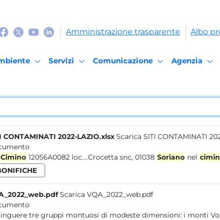
Amministrazione trasparente
Albo pr
mbiente
Servizi
Comunicazione
Agenzia
I CONTAMINATI 2022-LAZIO.xlsx
Scarica SITI CONTAMINATI 202
cumento
Cimino
12056A0082 loc....Crocetta snc, 01038
Soriano
nel
cimi
BONIFICHE
A_2022_web.pdf
Scarica VQA_2022_web.pdf
cumento
distinguere tre gruppi montuosi d