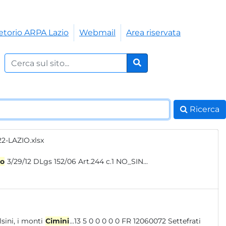
etorio ARPA Lazio
Webmail
Area riservata
Cerca nel sito:
Cerca
Ricerca
2-LAZIO.xlsx
no
3/29/12 DLgs 152/06 Art.244 c.1 NO_SIN...
i modeste dimensioni: i monti Volsini, i monti
Cimini
...13 5 0 0 0 0 0 FR 12060072 Settefrati