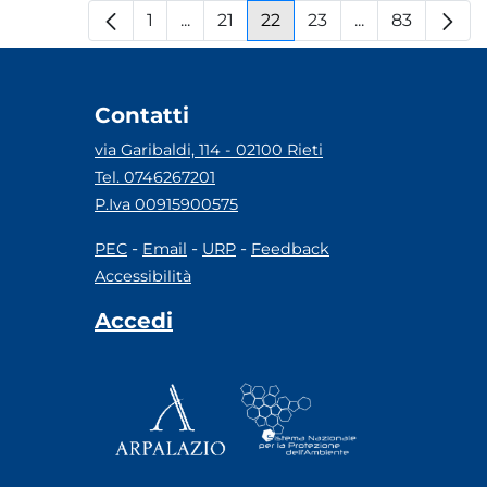
1
...
21
22
23
...
83
Pagina
Pagine intermedie
Pagina
Pagina
Pagina
Pagine interm
Pagina
Contatti
via Garibaldi, 114 - 02100 Rieti
Tel. 0746267201
P.Iva 00915900575
-
-
-
PEC
Email
URP
Feedback
Accessibilità
Accedi