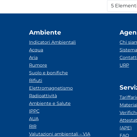
5 Element
Per
Ambiente
Agen
Indicatori Ambientali
Chi sia
Acqua
Sistema
Aria
Contatt
Rumore
URP
Suolo e bonifiche
Rifiuti
Servi
Elettromagnetismo
Radioattività
Tariffari
Ambiente e Salute
Materia
IPPC
Verific
AUA
Attesta
RIR
(APE)
Valutazioni ambientali – VIA
FAQ