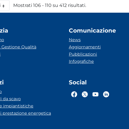
i
Mostrati 106 - 110 su 412 risultati.
 pagina
zia
Comunicazione
mo
News
 Gestione Qualità
Aggiornamenti
i
Pubblicazioni
Infografiche
zi
Social
o
li da scavo
he impiantistiche
ti prestazione energetica