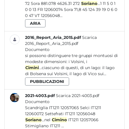
72 Sora 881.078 4626.31 272
Soriano
...1 11 5 0 1
0 0 13 FR 12060074 Sora 71,8 45 124 39 19 0 6 0
0 47 VT 12056048...
ARIA
2016_Report_Aria_2015.pdf
Scarica
2016_Report_Aria_2015.pdf
Documento
si possono distinguere tre gruppi montuosi di
modeste dimensioni: i Volsini, i
Cimini
...ciascuno di questi, di un lago: il lago
di Bolsena sui Volsini, il lago di Vico sui...
PUBBLICAZIONI
2021-4003.pdf
Scarica 2021-4003.pdf
Documento
Scandriglia IT1211 12057065 Selci IT1211
12060072 Settefrati IT1211 12056048
Soriano
...nel
Cimino
IT1211 12057066
Stimigliano IT1211 ...