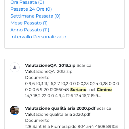
Ora Passata
(0)
Passate 24 Ore
(0)
Settimana Passata
(0)
Mese Passato
(1)
Anno Passato
(11)
Intervallo Personalizzato…
ValutazioneQA_2013.zip
Scarica
ValutazioneQA_2013.zip
Documento
0 9,6 10,3 11,1 6,2 7 10,2 0 0 0 0,23 0,24 0,28 0 0 0
0 0 0 6 9 20 12056048
Soriano
...nel
Cimino
14,7 18,2 22 0 0 4 9,4 12,6 17,4 16,7 19,9...
Valutazione qualità aria 2020.pdf
Scarica
Valutazione qualità aria 2020.pdf
Documento
128 Sant'Elia Fiumerapido 904.544 4608.89103