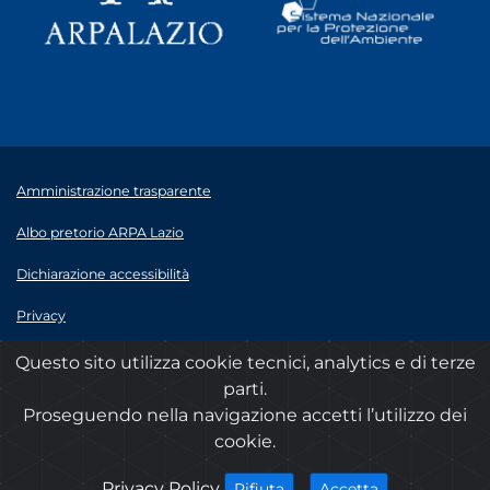
Amministrazione trasparente
Albo pretorio ARPA Lazio
Dichiarazione accessibilità
Privacy
Note legali
Questo sito utilizza cookie tecnici, analytics e di terze
parti.
© 2020 ARPA Lazio - P.Iva 00915900575
Proseguendo nella navigazione accetti l’utilizzo dei
cookie.
cookies
Privacy Policy
i cookies
i cookies
Accetta
Rifiuta