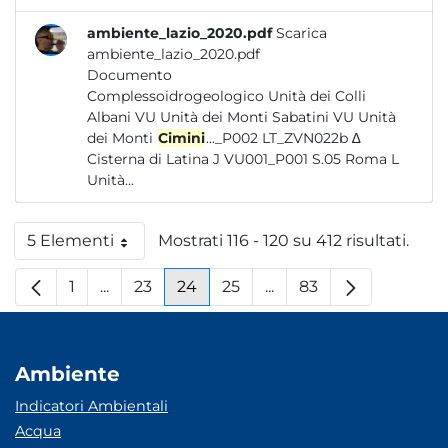
ambiente_lazio_2020.pdf
Scarica
ambiente_lazio_2020.pdf
Documento
Complessoidrogeologico Unità dei Colli
Albani VU Unità dei Monti Sabatini VU Unità
dei Monti
Cimini
..._P002 LT_ZVN022b ∆
Cisterna di Latina J VU001_P001 S.05 Roma L
Unità...
5 Elementi
Mostrati 116 - 120 su 412 risultati.
Per pagina
1
...
23
24
25
...
83
Pagina
Pagine intermedie
Pagina
Pagina
Pagina
Pagine intermedie
Pagina
Ambiente
Indicatori Ambientali
Acqua