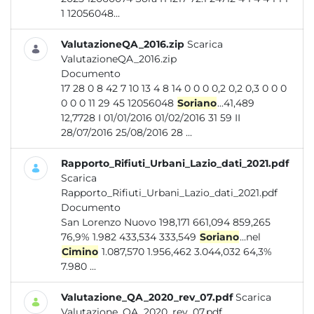
1 12056048...
ValutazioneQA_2016.zip
Scarica
ValutazioneQA_2016.zip
Documento
17 28 0 8 42 7 10 13 4 8 14 0 0 0 0,2 0,2 0,3 0 0 0
0 0 0 11 29 45 12056048
Soriano
...41,489
12,7728 I 01/01/2016 01/02/2016 31 59 II
28/07/2016 25/08/2016 28 ...
Rapporto_Rifiuti_Urbani_Lazio_dati_2021.pdf
Scarica
Rapporto_Rifiuti_Urbani_Lazio_dati_2021.pdf
Documento
San Lorenzo Nuovo 198,171 661,094 859,265
76,9% 1.982 433,534 333,549
Soriano
...nel
Cimino
1.087,570 1.956,462 3.044,032 64,3%
7.980 ...
Valutazione_QA_2020_rev_07.pdf
Scarica
Valutazione_QA_2020_rev_07.pdf