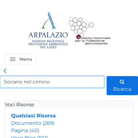
menu
Menu
Ricerca
Voci Risorse
Qualsiasi Risorsa
Documento
(269)
Pagina
(40)
Voce Blog
(102)