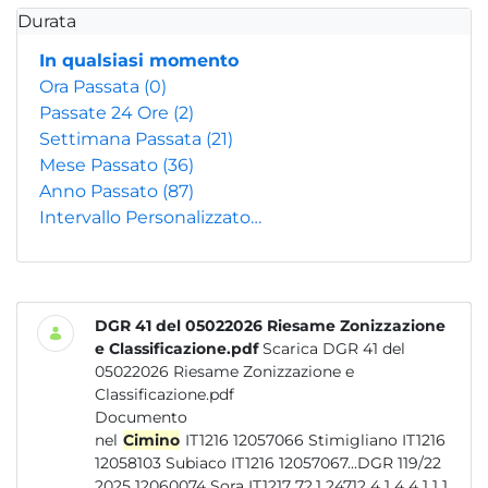
Durata
In qualsiasi momento
Ora Passata
(0)
Passate 24 Ore
(2)
Settimana Passata
(21)
Mese Passato
(36)
Anno Passato
(87)
Intervallo Personalizzato…
DGR 41 del 05022026 Riesame Zonizzazione
e Classificazione.pdf
Scarica DGR 41 del
05022026 Riesame Zonizzazione e
Classificazione.pdf
Documento
nel
Cimino
IT1216 12057066 Stimigliano IT1216
12058103 Subiaco IT1216 12057067...DGR 119/22
2025 12060074 Sora IT1217 72.1 24712 4 1 4 4 1 1 1