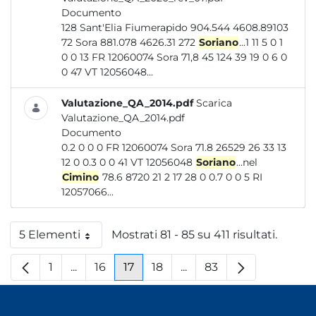
Documento
128 Sant'Elia Fiumerapido 904.544 4608.89103
72 Sora 881.078 4626.31 272
Soriano
...1 11 5 0 1
0 0 13 FR 12060074 Sora 71,8 45 124 39 19 0 6 0
0 47 VT 12056048...
Valutazione_QA_2014.pdf
Scarica
Valutazione_QA_2014.pdf
Documento
0.2 0 0 0 FR 12060074 Sora 71.8 26529 26 33 13
12 0 0.3 0 0 41 VT 12056048
Soriano
...nel
Cimino
78.6 8720 21 2 17 28 0 0.7 0 0 5 RI
12057066...
5 Elementi
Mostrati 81 - 85 su 411 risultati.
Per pagina
1
...
16
17
18
...
83
Pagina
Pagine intermedie
Pagina
Pagina
Pagina
Pagine intermedie
Pagina