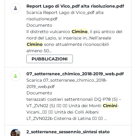
Report Lago di Vico_pdf alta risoluzione.pdf
Scarica Report Lago di Vico_pdf alta
risoluzione.pdf
Documento
Il distretto vulcanico
Cimino
, il più antico del
nord del Lazio, si inserisce in...Nell’areale
Cimino
sono attualmente riconoscibili
almeno 50...
PUBBLICAZIONI
07_sotterranee_chimico_2018-2019_web.pdf
Scarica 07_sotterranee_chimico_2018-
2019_web.pdf
Documento
terrazzati costieri settentrionali DQ P78 (S) –
VT_ZVN02 (S)   Unità dei Monti
Cimini
-
Vicani...  Unità dei Colli Albani
LT_ZVN022b Cisterna di Latina   ...
2_sotterranee_sessennio_sintesi stato