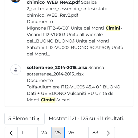
chimico_WEB_Rev2.pdf
Scarica
2_sotterranee_sessennio_sintesi stato
chimico_WEB_Rev2.pdf
Documento
Mignone IT12-AV001 Unità dei Monti
Cimini
-
Vicani IT12-VU003 Unità alluvionale
del...BUONO BUONO§ Unità dei Monti
Sabatini IT12-VU002 BUONO SCARSO§ Unità
dei Monti...
sotterranee_2014-2015..xlsx
Scarica
sotterranee_2014-2015..xlsx
Documento
Tolfa-Allumiere IT12-VU005 45.4 0 1 BUONO
Dati + GE BUONO Vulcaniti VU Unità dei
Monti
Cimini
-Vicani
5 Elementi
Mostrati 121 - 125 su 411 risultati.
Per pagina
1
...
24
25
26
...
83
Pagina
Pagine intermedie
Pagina
Pagina
Pagina
Pagine intermedie
Pagina