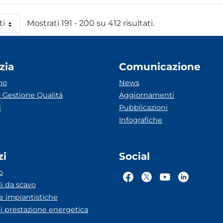
ti
Mostrati 191 - 200 su 412 risultati.
 pagina
zia
Comunicazione
mo
News
 Gestione Qualità
Aggiornamenti
i
Pubblicazioni
Infografiche
zi
Social
o
li da scavo
he impiantistiche
ti prestazione energetica