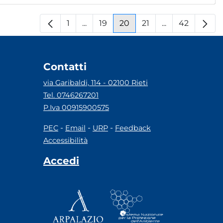
1
...
19
20
21
...
42
Pagina
Pagine intermedie
Pagina
Pagina
Pagina
Pagine interm
Pagina
Contatti
via Garibaldi, 114 - 02100 Rieti
Tel. 0746267201
P.Iva 00915900575
-
-
-
PEC
Email
URP
Feedback
Accessibilità
Accedi