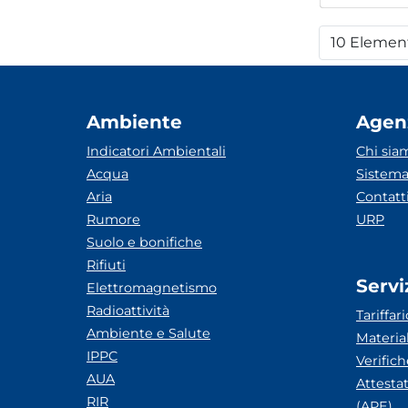
10 Elemen
Per
Ambiente
Agen
Indicatori Ambientali
Chi sia
Acqua
Sistema
Aria
Contatt
Rumore
URP
Suolo e bonifiche
Rifiuti
Servi
Elettromagnetismo
Radioattività
Tariffari
Ambiente e Salute
Materia
IPPC
Verific
AUA
Attesta
RIR
(APE)