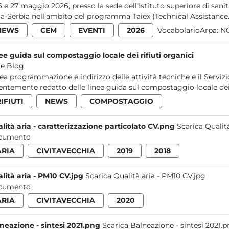
26 e 27 maggio 2026, presso la sede dell’Istituto superiore di sani
lia-Serbia nell’ambito del programma Taiex (Technical Assistance.
NEWS
CEM
EVENTI
2026
VocabolarioArpa:
NO
ee guida sul compostaggio locale dei rifiuti organici
e Blog
rea programmazione e indirizzo delle attività tecniche e il Serviz
entemente redatto delle linee guida sul compostaggio locale dei.
IFIUTI
NEWS
COMPOSTAGGIO
lità aria - caratterizzazione particolato CV.png
Scarica Qualit
cumento
ARIA
CIVITAVECCHIA
2019
2018
lità aria - PM10 CV.jpg
Scarica Qualità aria - PM10 CV.jpg
cumento
ARIA
CIVITAVECCHIA
2020
neazione - sintesi 2021.png
Scarica Balneazione - sintesi 2021.