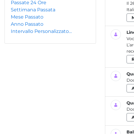
Passate 24 Ore
Il 
Settimana Passata
Ita
Mese Passato
Anno Passato
Intervallo Personalizzato…
Lin
Voc
L’a
rec
R
Qua
Do
Qua
Do
Bal