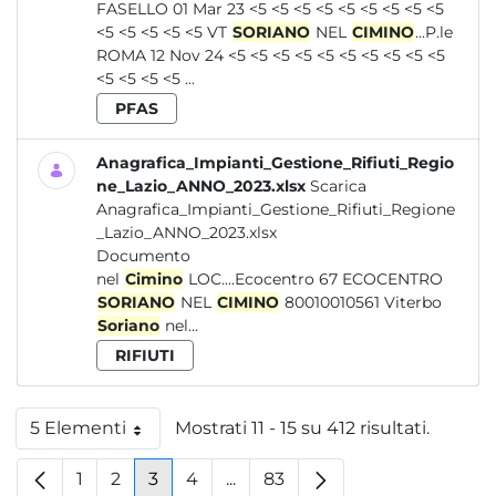
FASELLO 01 Mar 23 <5 <5 <5 <5 <5 <5 <5 <5 <5
<5 <5 <5 <5 <5 VT
SORIANO
NEL
CIMINO
...P.le
ROMA 12 Nov 24 <5 <5 <5 <5 <5 <5 <5 <5 <5 <5
<5 <5 <5 <5 ...
PFAS
Anagrafica_Impianti_Gestione_Rifiuti_Regio
ne_Lazio_ANNO_2023.xlsx
Scarica
Anagrafica_Impianti_Gestione_Rifiuti_Regione
_Lazio_ANNO_2023.xlsx
Documento
nel
Cimino
LOC....Ecocentro 67 ECOCENTRO
SORIANO
NEL
CIMINO
80010010561 Viterbo
Soriano
nel...
RIFIUTI
5 Elementi
Mostrati 11 - 15 su 412 risultati.
Per pagina
1
2
3
4
...
83
Pagina
Pagina
Pagina
Pagina
Pagine intermedie
Pagina