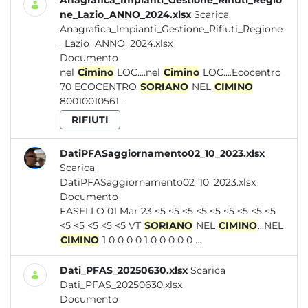
Anagrafica_Impianti_Gestione_Rifiuti_Regio
ne_Lazio_ANNO_2024.xlsx
Scarica
Anagrafica_Impianti_Gestione_Rifiuti_Regione
_Lazio_ANNO_2024.xlsx
Documento
nel
Cimino
LOC....nel
Cimino
LOC....Ecocentro
70 ECOCENTRO
SORIANO
NEL
CIMINO
80010010561...
RIFIUTI
DatiPFASaggiornamento02_10_2023.xlsx
Scarica
DatiPFASaggiornamento02_10_2023.xlsx
Documento
FASELLO 01 Mar 23 <5 <5 <5 <5 <5 <5 <5 <5 <5
<5 <5 <5 <5 <5 VT
SORIANO
NEL
CIMINO
...NEL
CIMINO
1 0 0 0 0 1 0 0 0 0 0 ...
Dati_PFAS_20250630.xlsx
Scarica
Dati_PFAS_20250630.xlsx
Documento