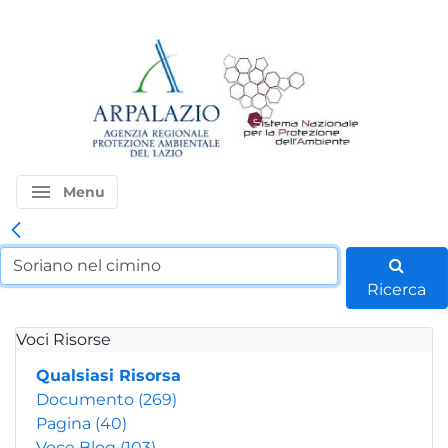
menu
Menu
Ricerca
Voci Risorse
Qualsiasi Risorsa
Documento
(269)
Pagina
(40)
Voce Blog
(103)