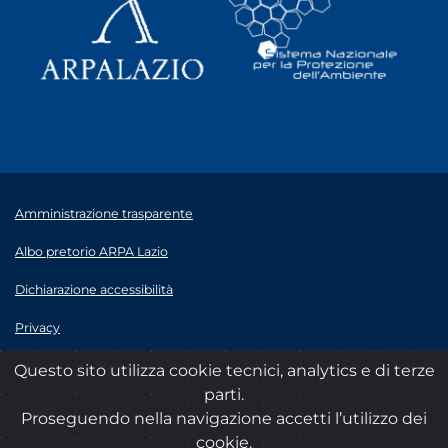
Amministrazione trasparente
Albo pretorio ARPA Lazio
Dichiarazione accessibilità
Privacy
Note legali
Questo sito utilizza cookie tecnici, analytics e di terze
parti.
© 2020 ARPA Lazio - P.Iva 00915900575
Proseguendo nella navigazione accetti l’utilizzo dei
cookie.