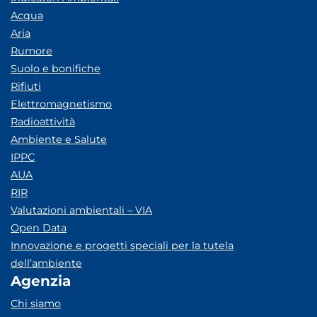
Acqua
Aria
Rumore
Suolo e bonifiche
Rifiuti
Elettromagnetismo
Radioattività
Ambiente e Salute
IPPC
AUA
RIR
Valutazioni ambientali – VIA
Open Data
Innovazione e progetti speciali per la tutela
dell’ambiente
Agenzia
Chi siamo