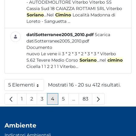
- AUTODEMOLITORE Viterbo Viterbo SS
Cassia Sud 18 CAIAZZA ROTTAMI SRL Viterbo
Soriano
...Nel
Cimino
Località Madonna di
Loreto - Sanguetta ...
datiSotterranee2005_2010.pdf
Scarica
datiSotterranee2005_2010.pdf
Documento
nuovo Le vene ii 3 * 2 * 3 * 2 * 3 * 3 * Viterbo
S.62 Tevere Medio Corso
Soriano
...nel
cimino
Cicella 1 1 2 2 1 1 Viterbo...
5 Elementi
Mostrati 16 - 20 su 412 risultati.
Per pagina
1
2
3
4
5
...
83
Pagina
Pagina
Pagina
Pagina
Pagina
Pagine intermedie
Pagina
Ambiente
Indicatori Ambientali