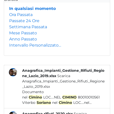
In qualsiasi momento
Ora Passata
Passate 24 Ore
Settimana Passata
Mese Passato
Anno Passato
Intervallo Personalizzato…
Anagrafica_Impianti_Gestione_Rifiuti_Regio
ne_Lazio_2019.xlsx
Scarica
Anagrafica_Impianti_Gestione_Rifiuti_Regione
_Lazio_2019.xlsx
Documento
nel
Cimino
LOC....NEL
CIMINO
80010010561
Viterbo
Soriano
nel
Cimino
LOC....nel...
Anagrafica rifiuti_2020.xlsx
Scarica