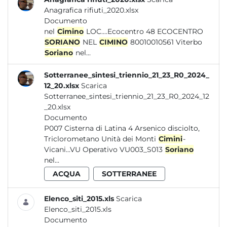
Anagrafica rifiuti_2020.xlsx
Documento
nel
Cimino
LOC....Ecocentro 48 ECOCENTRO
SORIANO
NEL
CIMINO
80010010561 Viterbo
Soriano
nel...
Sotterranee_sintesi_triennio_21_23_R0_2024_
12_20.xlsx
Scarica
Sotterranee_sintesi_triennio_21_23_R0_2024_12
_20.xlsx
Documento
P007 Cisterna di Latina 4 Arsenico disciolto,
Triclorometano Unità dei Monti
Cimini
-
Vicani...VU Operativo VU003_S013
Soriano
nel...
ACQUA
SOTTERRANEE
Elenco_siti_2015.xls
Scarica
Elenco_siti_2015.xls
Documento