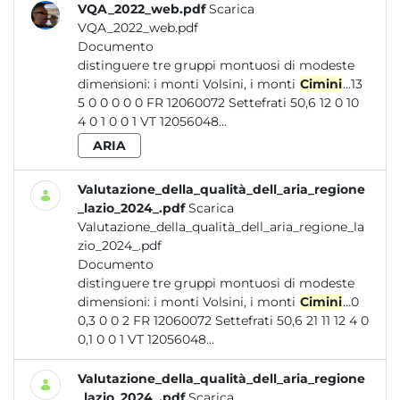
VQA_2022_web.pdf
Scarica
VQA_2022_web.pdf
Documento
distinguere tre gruppi montuosi di modeste
dimensioni: i monti Volsini, i monti
Cimini
...13
5 0 0 0 0 0 FR 12060072 Settefrati 50,6 12 0 10
4 0 1 0 0 1 VT 12056048...
ARIA
Valutazione_della_qualità_dell_aria_regione
_lazio_2024_.pdf
Scarica
Valutazione_della_qualità_dell_aria_regione_la
zio_2024_.pdf
Documento
distinguere tre gruppi montuosi di modeste
dimensioni: i monti Volsini, i monti
Cimini
...0
0,3 0 0 2 FR 12060072 Settefrati 50,6 21 11 12 4 0
0,1 0 0 1 VT 12056048...
Valutazione_della_qualità_dell_aria_regione
_lazio_2024_.pdf
Scarica