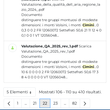
Valutazione_della_qualità_dell_aria_regione_la
zio_2024_.pdf
Documento
distinguere tre gruppi montuosi di modeste
dimensioni: i monti Volsini, i monti
Cimini
...0
0,3 0 0 2 FR 12060072 Settefrati 50,6 21 11 12 4 0
0,1 0 0 1 VT 12056048...
Valutazione_QA_2025_rev_1.pdf
Scarica
Valutazione_QA_2025_rev_1.pdf
Documento
distinguere tre gruppi montuosi di modeste
dimensioni: i monti Volsini, i monti
Cimini
...0
10 6 0 0 0 0 2 FR 12060072 Settefrati 50,6 17 3
8 4 0 0 0 0 0 VT 12056048...
5 Elementi
Mostrati 106 - 110 su 410 risultati.
Per pagina
1
...
21
22
23
...
82
Pagina
Pagine intermedie
Pagina
Pagina
Pagina
Pagine intermedie
Pagina