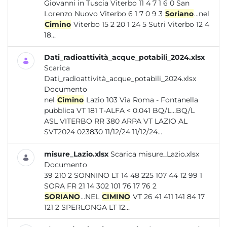
Giovanni in Tuscia Viterbo 11 4 7 1 6 0 San
Lorenzo Nuovo Viterbo 6 1 7 0 9 3
Soriano
...nel
Cimino
Viterbo 15 2 20 1 24 5 Sutri Viterbo 12 4
18...
Dati_radioattività_acque_potabili_2024.xlsx
Scarica
Dati_radioattività_acque_potabili_2024.xlsx
Documento
nel
Cimino
Lazio 103 Via Roma - Fontanella
pubblica VT 181 T-ALFA < 0.041 BQ/L...BQ/L
ASL VITERBO RR 380 ARPA VT LAZIO AL
SVT2024 023830 11/12/24 11/12/24...
misure_Lazio.xlsx
Scarica misure_Lazio.xlsx
Documento
39 210 2 SONNINO LT 14 48 225 107 44 12 99 1
SORA FR 21 14 302 101 76 17 76 2
SORIANO
...NEL
CIMINO
VT 26 41 411 141 84 17
121 2 SPERLONGA LT 12...