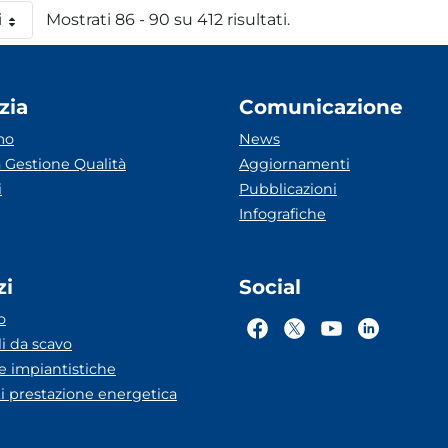
i
Mostrati 86 - 90 su 412 risultati.
 pagina
zia
Comunicazione
mo
News
 Gestione Qualità
Aggiornamenti
i
Pubblicazioni
Infografiche
zi
Social
o
li da scavo
he impiantistiche
ti prestazione energetica