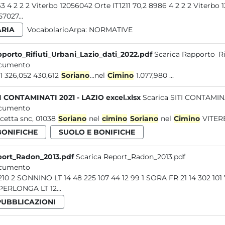
9463 4 2 2 2 Viterbo 12056042 Orte IT1
57027...
ARIA
VocabolarioArpa:
NORMATIVE
porto_Rifiuti_Urbani_Lazio_dati_2022.pdf
Scarica Rapporto_Ri
cumento
2.011 326,052 430,612
Soriano
...nel
Cimino
1.077,980 ...
I CONTAMINATI 2021 - LAZIO excel.xlsx
Scarica SITI CONTAMINAT
cumento
cetta snc, 01038
Soriano
nel
cimino
Soriano
nel
Cimino
VITERB
BONIFICHE
SUOLO E BONIFICHE
ort_Radon_2013.pdf
Scarica Report_Radon_2013.pdf
cumento
39 210 2 SONNINO LT 14 48 225 107 44 12 99 1 SORA FR 
 SPERLONGA LT 12...
PUBBLICAZIONI