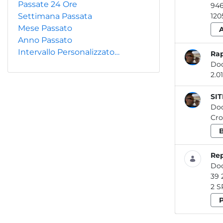
Passate 24 Ore
Settimana Passata
120
Mese Passato
Anno Passato
Intervallo Personalizzato…
Rap
Do
SIT
Do
Cro
Rep
Do
2