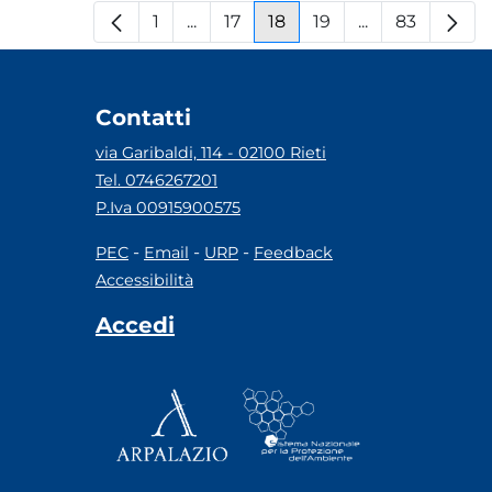
1
...
17
18
19
...
83
Pagina
Pagine intermedie
Pagina
Pagina
Pagina
Pagine interm
Pagina
Contatti
via Garibaldi, 114 - 02100 Rieti
Tel. 0746267201
P.Iva 00915900575
-
-
-
PEC
Email
URP
Feedback
Accessibilità
Accedi