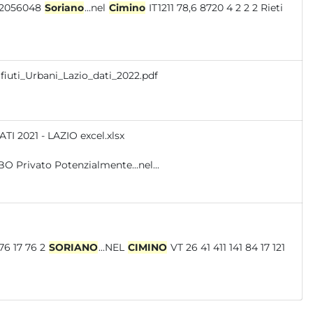
211 70,2 8986 4 2 2 2 Viterbo 12056048
Soriano
...nel
Cimino
IT1211 78,6 8720 4 2 2 2 Rieti
fiuti_Urbani_Lazio_dati_2022.pdf
I 2021 - LAZIO excel.xlsx
O Privato Potenzialmente...nel...
21 14 302 101 76 17 76 2
SORIANO
...NEL
CIMINO
VT 26 41 411 141 84 17 121