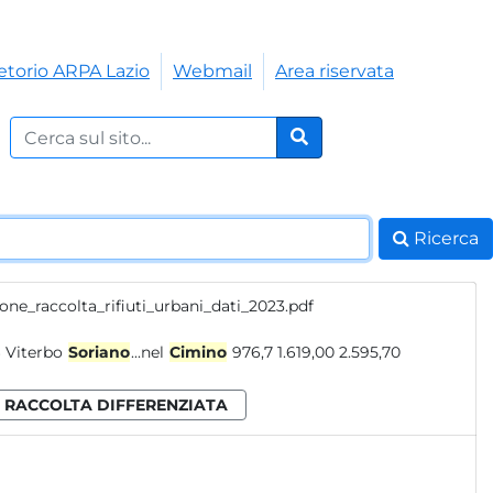
etorio ARPA Lazio
Webmail
Area riservata
Cerca nel sito:
Cerca
Ricerca
one_raccolta_rifiuti_urbani_dati_2023.pdf
Frosinone Sora 4.368,40 7.462,40 11.830,70 63,10% 24.825 300,6 476,6 Viterbo
Soriano
...nel
Cimino
976,7 1.619,00 2.595,70
RACCOLTA DIFFERENZIATA