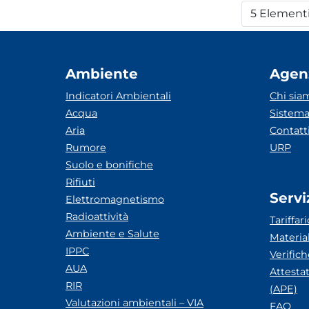
5 Element
Per
Ambiente
Agen
Indicatori Ambientali
Chi sia
Acqua
Sistema
Aria
Contatt
Rumore
URP
Suolo e bonifiche
Rifiuti
Servi
Elettromagnetismo
Radioattività
Tariffari
Ambiente e Salute
Materia
IPPC
Verific
AUA
Attesta
RIR
(APE)
Valutazioni ambientali – VIA
FAQ