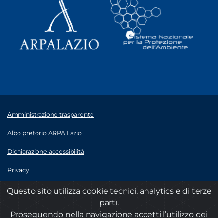
Amministrazione trasparente
Albo pretorio ARPA Lazio
Dichiarazione accessibilità
Privacy
Note legali
Questo sito utilizza cookie tecnici, analytics e di terze
parti.
© 2020 ARPA Lazio - P.Iva 00915900575
Proseguendo nella navigazione accetti l’utilizzo dei