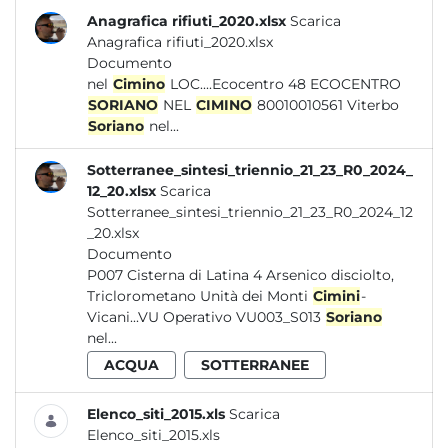
Anagrafica rifiuti_2020.xlsx
Scarica
Anagrafica rifiuti_2020.xlsx
Documento
nel
Cimino
LOC....Ecocentro 48 ECOCENTRO
SORIANO
NEL
CIMINO
80010010561 Viterbo
Soriano
nel...
Sotterranee_sintesi_triennio_21_23_R0_2024_
12_20.xlsx
Scarica
Sotterranee_sintesi_triennio_21_23_R0_2024_12
_20.xlsx
Documento
P007 Cisterna di Latina 4 Arsenico disciolto,
Triclorometano Unità dei Monti
Cimini
-
Vicani...VU Operativo VU003_S013
Soriano
nel...
ACQUA
SOTTERRANEE
Elenco_siti_2015.xls
Scarica
Elenco_siti_2015.xls