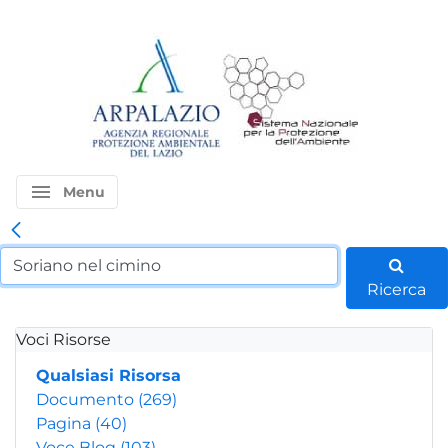
menu
Menu
Ricerca
Voci Risorse
Qualsiasi Risorsa
Documento
(269)
Pagina
(40)
Voce Blog
(103)