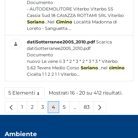
Documento
- AUTODEMOLITORE Viterbo Viterbo SS
Cassia Sud 18 CAIAZZA ROTTAMI SRL Viterbo
Soriano
...Nel
Cimino
Località Madonna di
Loreto - Sanguetta ...
datiSotterranee2005_2010.pdf
Scarica
datiSotterranee2005_2010.pdf
Documento
nuovo Le vene ii 3 * 2 * 3 * 2 * 3 * 3 * Viterbo
S.62 Tevere Medio Corso
Soriano
...nel
cimino
Cicella 1 1 2 2 1 1 Viterbo...
5 Elementi
Mostrati 16 - 20 su 412 risultati.
Per pagina
1
2
3
4
5
...
83
Pagina
Pagina
Pagina
Pagina
Pagina
Pagine intermedie
Pagina
Ambiente