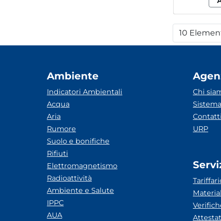
10 Elemen
Per
Ambiente
Agen
Indicatori Ambientali
Chi sia
Acqua
Sistema
Aria
Contatt
Rumore
URP
Suolo e bonifiche
Rifiuti
Servi
Elettromagnetismo
Radioattività
Tariffari
Ambiente e Salute
Materia
IPPC
Verific
AUA
Attesta