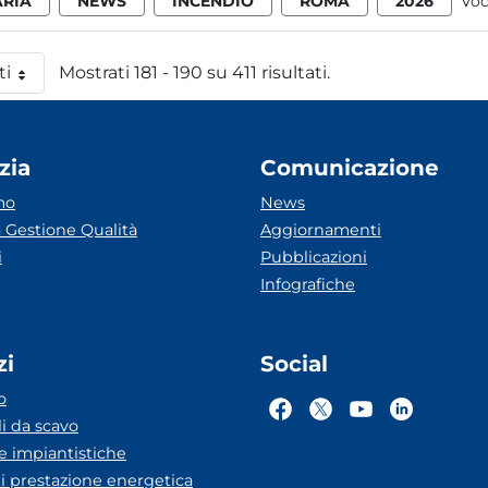
ARIA
NEWS
INCENDIO
ROMA
2026
Voc
ti
Mostrati 181 - 190 su 411 risultati.
 pagina
zia
Comunicazione
mo
News
 Gestione Qualità
Aggiornamenti
i
Pubblicazioni
Infografiche
zi
Social
o
li da scavo
he impiantistiche
ti prestazione energetica