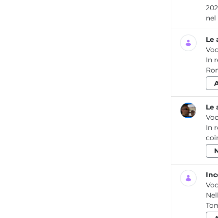
2023 Le attività dei laboratori dell’ARPA Lazio per la prevenzione e il controllo del
Le 
Voc
In 
Rom
Le 
Voc
In 
coi
Inc
Voc
Nel
Tom