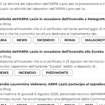
le contaminazioni ambientali da Legionella
nel Lazio Le attività dei laboratori dell’ARPA Lazio per la...
attività dell'ARPA Lazio in occasione dell'incendio a Malagrot
e Blog
relazione all’incendio che si è verificato nel tardo pomeriggio di
a e che ha coinvolto strutture dedicate al trattamento dei...
ARIA
NEWS
INCENDIO
ROMA
MALAGROT
attività dell'ARPA Lazio in occasione dell'incendio alla Eurek
e Blog
relazione all’incendio che si è verificato il 23 agosto nel terri
nvolto capannoni dell'azienda "Eureka" adibiti a deposito di...
NEWS
INCENDIO
PIEDIMONTE
endio Laurentina Vallerano, ARPA Lazio partecipa al soprall
e Blog
la mattina di giovedì 6 Agosto 2026, personale tecnico dell'ARPA
maso Aureli, ha accompagnato una delegazione della Commissi