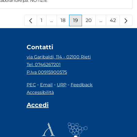
abolarioArpa:
NOTIZIE
1
...
18
19
20
...
42
Pagina
Pagine intermedie
Pagina
Pagina
Pagina
Pagine interm
Pagina
Contatti
via Garibaldi, 114 - 02100 Rieti
Tel. 0746267201
P.Iva 00915900575
-
-
-
PEC
Email
URP
Feedback
Accessibilità
Accedi