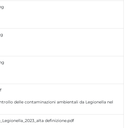
png
ng
png
f
_Legionella_2023_alta definizione.pdf