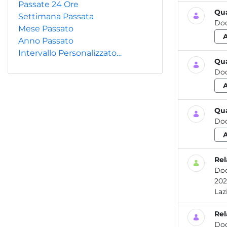
Passate 24 Ore
Qua
Settimana Passata
Do
Mese Passato
Anno Passato
Intervallo Personalizzato…
Qua
Do
Qua
Do
Rel
Do
2021 Attività dei laboratori dell’ARPA Lazio per la prevenzione e il controllo delle contamina
Rel
Do