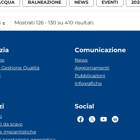
ACQUA
BALNEAZIONE
NEWS
EVENTI
202
i
Mostrati 126 - 130 su 410 risultati.
 pagina
zia
Comunicazione
mo
News
 Gestione Qualità
Aggiornamenti
i
Pubblicazioni
Infografiche
zi
Social
o
li da scavo
he impiantistiche
ti prestazione energetica