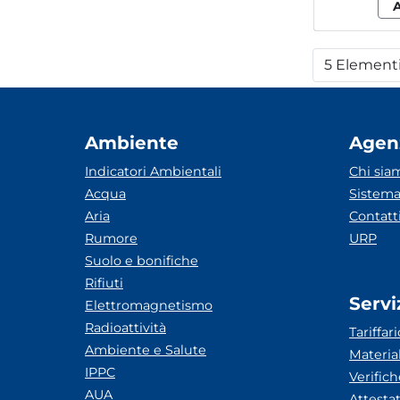
5 Element
Per
Ambiente
Agen
Indicatori Ambientali
Chi sia
Acqua
Sistema
Aria
Contatt
Rumore
URP
Suolo e bonifiche
Rifiuti
Servi
Elettromagnetismo
Radioattività
Tariffari
Ambiente e Salute
Materia
IPPC
Verific
AUA
Attesta