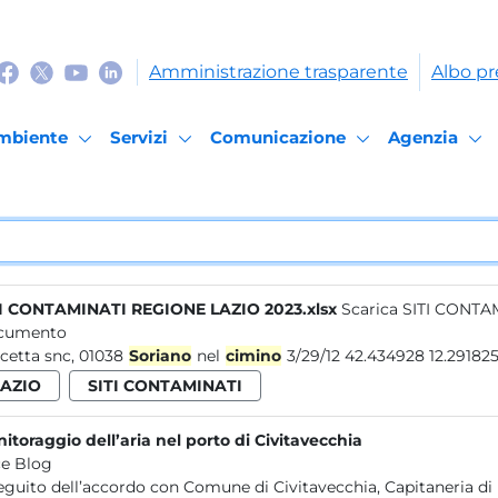
Amministrazione trasparente
Albo pr
mbiente
Servizi
Comunicazione
Agenzia
I CONTAMINATI REGIONE LAZIO 2023.xlsx
Scarica SITI CONTA
cumento
cetta snc, 01038
Soriano
nel
cimino
3/29/12 42.434928 12.291
LAZIO
SITI CONTAMINATI
itoraggio dell’aria nel porto di Civitavecchia
e Blog
eguito dell’accordo con Comune di Civitavecchia, Capitaneria di 