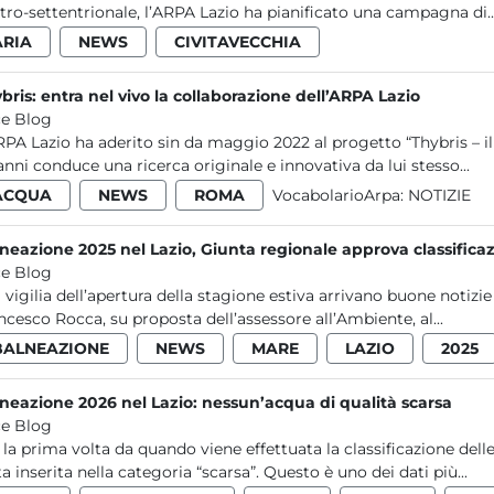
tro-settentrionale, l’ARPA Lazio ha pianificato una campagna di..
ARIA
NEWS
CIVITAVECCHIA
bris: entra nel vivo la collaborazione dell’ARPA Lazio
e Blog
RPA Lazio ha aderito sin da maggio 2022 al progetto “Thybris – il 
anni conduce una ricerca originale e innovativa da lui stesso...
ACQUA
NEWS
ROMA
VocabolarioArpa:
NOTIZIE
neazione 2025 nel Lazio, Giunta regionale approva classifica
e Blog
a vigilia dell’apertura della stagione estiva arrivano buone notizi
ncesco Rocca, su proposta dell’assessore all’Ambiente, al...
BALNEAZIONE
NEWS
MARE
LAZIO
2025
neazione 2026 nel Lazio: nessun’acqua di qualità scarsa
e Blog
 la prima volta da quando viene effettuata la classificazione dell
ta inserita nella categoria “scarsa”. Questo è uno dei dati più...