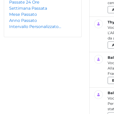
Passate 24 Ore
cen
Settimana Passata
Mese Passato
Anno Passato
Thy
Intervallo Personalizzato…
Voc
L’A
da 
Bal
Voc
All
Fra
Bal
Voc
Per
sta