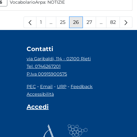
6
VocabolarioArpa:
NOTIZIE
1
...
25
26
27
...
82
Pagina
Pagine intermedie
Pagina
Pagina
Pagina
Pagine interm
Pagina
Contatti
via Garibaldi, 114 - 02100 Rieti
Tel. 0746267201
P.Iva 00915900575
-
-
-
PEC
Email
URP
Feedback
Accessibilità
Accedi