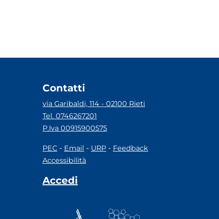
Contatti
via Garibaldi, 114 - 02100 Rieti
Tel. 0746267201
P.Iva 00915900575
-
-
-
PEC
Email
URP
Feedback
Accessibilità
Accedi