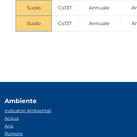
Suolo
Cs137
Annuale
A
Suolo
Cs137
Annuale
A
Ambiente
Indicatori Ambientali
Acqua
Aria
Rumore