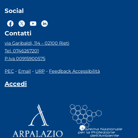
Social
Contatti
via Garibaldi, 114 - 02100 Rieti
Tel. 0746267201
P.Iva 00915900575
-
-
-
PEC
Email
URP
Feedback Accessibilità
Accedi