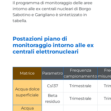
Il programma di monitoraggio delle aree
intorno alle ex centrali nucleari di Borgo
Sabotino e Garigliano è sintetizzato in
tabella.
Postazioni piano di
monitoraggio intorno alle ex
centrali elettronucleari
Frequenza
Fr
Matrice
Parametro
campionamento
misure
Cs137
Trimestrale
Tri
Acqua dolce
superficiale
Beta
Trimestrale
Tri
residuo
Acqua