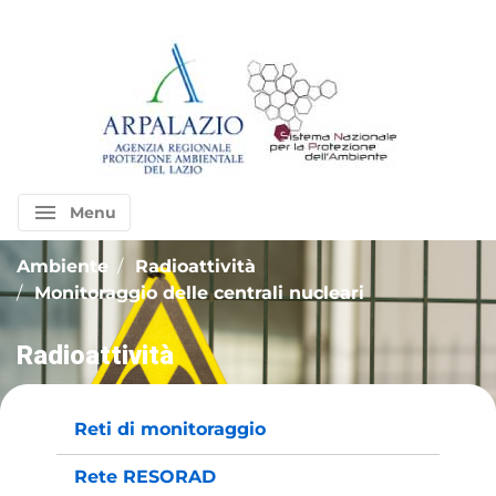
menu
Menu
Ambiente
Radioattività
Monitoraggio delle centrali nucleari
Radioattività
Reti di monitoraggio
Rete RESORAD