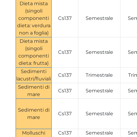
Dieta mista
(singoli
componenti
Cs137
Semestrale
Sem
dieta: verdura
non a foglia)
Dieta mista
(singoli
Cs137
Semestrale
Sem
componenti
dieta: frutta)
Sedimenti
Cs137
Trimestrale
Tri
lacustri/fluviali
Sedimenti di
Cs137
Semestrale
Sem
mare
Sedimenti di
Cs137
Semestrale
Sem
mare
Molluschi
Cs137
Semestrale
Sem