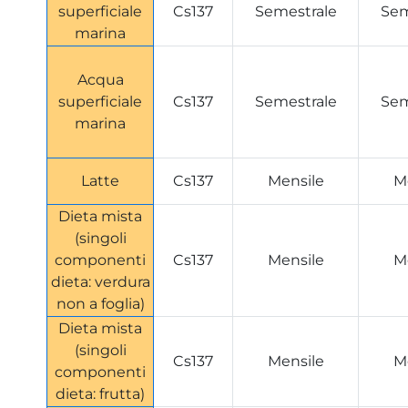
superficiale
Cs137
Semestrale
Sem
marina
Acqua
superficiale
Cs137
Semestrale
Sem
marina
Latte
Cs137
Mensile
M
Dieta mista
(singoli
componenti
Cs137
Mensile
M
dieta: verdura
non a foglia)
Dieta mista
(singoli
Cs137
Mensile
M
componenti
dieta: frutta)