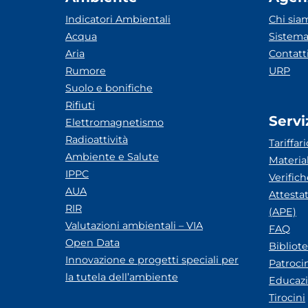
Indicatori Ambientali
Chi sia
Acqua
Sistema
Aria
Contatt
Rumore
URP
Suolo e bonifiche
Rifiuti
Servi
Elettromagnetismo
Radioattività
Tariffari
Ambiente e Salute
Materia
IPPC
Verific
AUA
Attesta
RIR
(APE)
Valutazioni ambientali – VIA
FAQ
Open Data
Bibliot
Innovazione e progetti speciali per
Patroci
la tutela dell’ambiente
Educazi
Tirocini