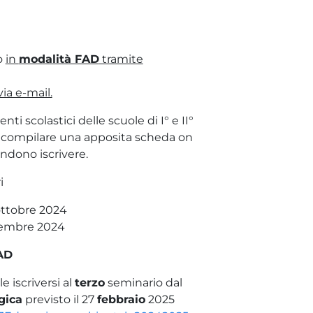
o
in
modalità FAD
tramite
via e-mail.
nti scolastici delle scuole di I° e II°
no compilare una apposita scheda on
endono iscrivere.
i
ottobre 2024
vembre 2024
AD
e iscriversi al
terzo
seminario dal
gica
previsto il 27
febbraio
2025