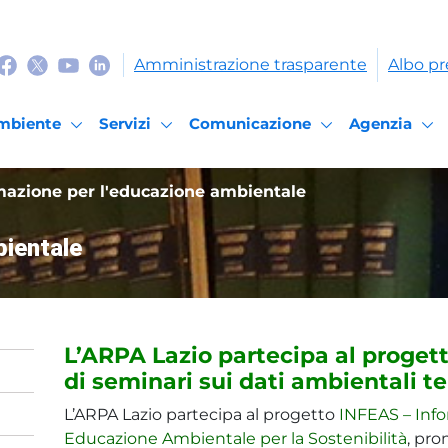
Amministrazione trasparente
Albo pr
mbiente
Servizi
Comunicazione
Agenzia
azione per l'educazione ambientale
bientale
L’ARPA Lazio partecipa al progett
di seminari sui dati ambientali ter
L’ARPA Lazio partecipa al progetto
INFEAS – Inf
Educazione Ambientale per la Sostenibilità
, pro