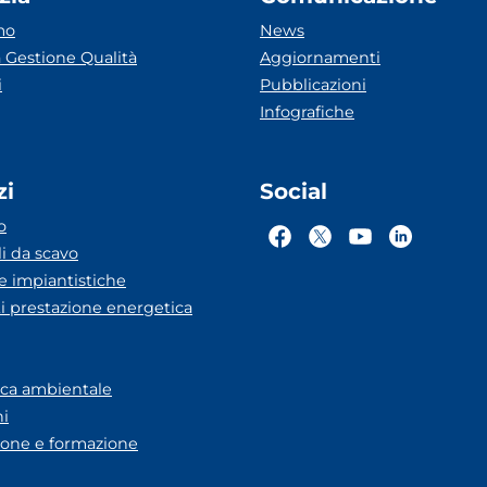
mo
News
 Gestione Qualità
Aggiornamenti
i
Pubblicazioni
Infografiche
zi
Social
o
li da scavo
he impiantistiche
ti prestazione energetica
eca ambientale
ni
one e formazione