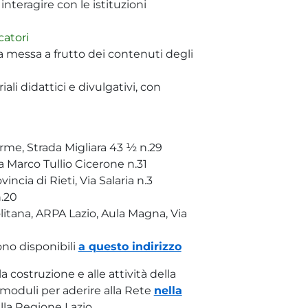
i interagire con le istituzioni
catori
lla messa a frutto dei contenuti degli
ali didattici e divulgativi, con
Orme, Strada Migliara 43 ½ n.29
a Marco Tullio Cicerone n.31
incia di Rieti, Via Salaria n.3
n.20
itana, ARPA Lazio, Aula Magna, Via
ono disponibili
a questo indirizzo
a costruzione e alle attività della
moduli per aderire alla Rete
nella
lla Regione Lazio.