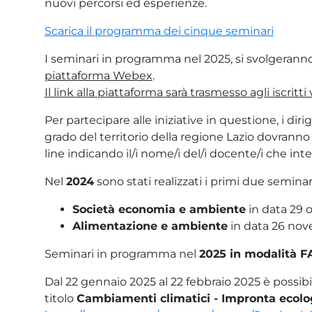
nuovi percorsi ed esperienze.
Scarica il programma dei cinque seminari
I seminari in programma nel 2025, si svolgerann
piattaforma Webex
.
Il link alla piattaforma sarà trasmesso agli iscritti 
Per partecipare alle iniziative in questione, i dirige
grado del territorio della regione Lazio dovran
line indicando il/i nome/i del/i docente/i che int
Nel
2024
sono stati realizzati i primi due seminar
Società economia e ambiente
in data 29 
Alimentazione e ambiente
in data 26 no
Seminari in programma nel
2025 in modalità F
Dal 22 gennaio 2025 al 22 febbraio 2025 è possibil
titolo
Cambiamenti climatici - Impronta ecolo