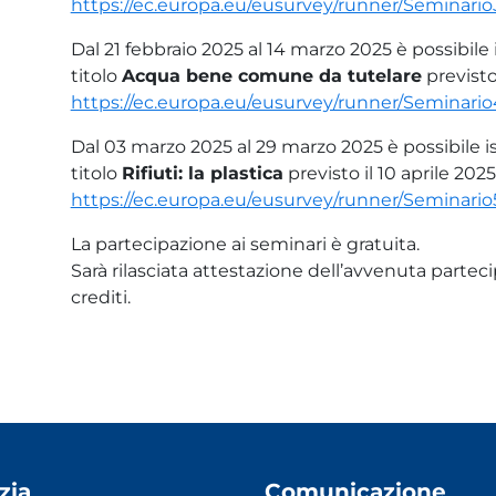
https://ec.europa.eu/eusurvey/runner/Seminar
Dal 21 febbraio 2025 al 14 marzo 2025 è possibile i
titolo
Acqua bene comune da tutelare
previsto
https://ec.europa.eu/eusurvey/runner/Semina
Dal 03 marzo 2025 al 29 marzo 2025 è possibile is
titolo
Rifiuti: la plastica
previsto il 10 aprile 2025
https://ec.europa.eu/eusurvey/runner/Seminar
La partecipazione ai seminari è gratuita.
Sarà rilasciata attestazione dell’avvenuta partecip
crediti.
zia
Comunicazione