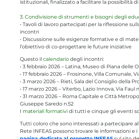
istituzionali, finalizzato a facilitare la possibilità d
3. Condivisione di strumenti e bisogni degli edu
• Tavoli di lavoro partecipati per la riflessione su
incontri
• Discussione sulle esigenze formative e di materi
l’obiettivo di co-progettare le future iniziative
Questo il
calendario
degli incontri:
• 3 febbraio 2026 – Latina, Museo di Piana delle 
• 17 febbraio 2026 – Frosinone, Villa Comunale, Vi
• 3 marzo 2026 – Rieti, Sala del Consiglio della Prov
• 17 marzo 2026 – Viterbo, Lazio Innova, Via Faul 
• 31 marzo 2026 – Roma Capitale e Città Metropol
Giuseppe Saredo n.52
I
materiali formativi
di tutti e cinque gli eventi s
Tutti coloro che sono interessati a partecipare all
Rete INFEAS possono trovare le informazioni e i 
pagina dedicata al progetto INFEAS
sul sito de