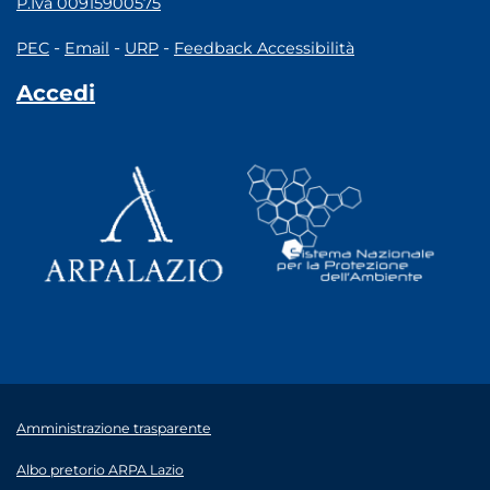
P.Iva 00915900575
-
-
-
PEC
Email
URP
Feedback Accessibilità
Accedi
Amministrazione trasparente
Albo pretorio ARPA Lazio