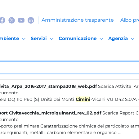
Amministrazione trasparente
Albo pr
mbiente
Servizi
Comunicazione
Agenzia
ivita_Arpa_2016-2017_stampa2018_web.pdf
Scarica Attivita_
cumento
Severa DQ 110 P60 (S) Unità dei Monti
Cimini
-Vicani VU 1342 S.07A 
ort Civitavecchia_microiquinanti_rev_02.pdf
Scarica Report C
cumento
are Caratterizzazione chimica del particolato atmosferico nel comprensorio di Civitavecchia:
microinquinanti, metalli, carbonio elementare e organico ...