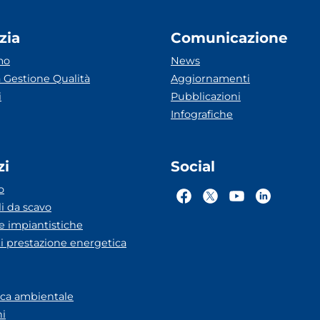
zia
Comunicazione
mo
News
 Gestione Qualità
Aggiornamenti
i
Pubblicazioni
Infografiche
zi
Social
o
li da scavo
he impiantistiche
ti prestazione energetica
eca ambientale
ni