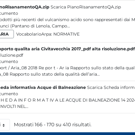
anoRisanamentoQA.zip
Scarica PianoRisanamentoQA.zip
cumento
rodotti più recenti del vulcanismo acido sono rappresentati dai 
Aurunci (Pantano di Lenola, Campo...
ARIA
VocabolarioArpa:
NORMATIVE
Rapporto qualita aria Civitavecchia 2017_pdf alta risoluzione.pdf
oluzione.pdf
cumento
r t - Ar ia Rapporto sullo stato della qualità dell’aria nel comprensorio di Civitavecchia 2017 Report /
Aria_08 Rapporto sullo stato della qualità dell’aria...
eda informativa Acque di Balneazione
Scarica Scheda inform
cumento
A LE ACQUE DI BALNEAZIONE 14 2024 SOMMARIO LE ACQUE DI BALNEAZIONE 3 ENTI
NVOLTI NEL...
i
Mostrati 166 - 170 su 410 risultati.
 pagina