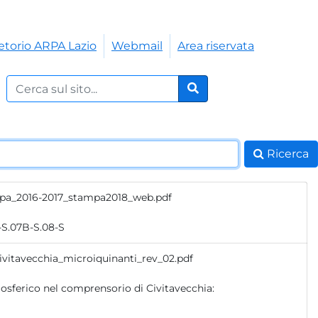
etorio ARPA Lazio
Webmail
Area riservata
Cerca nel sito:
Cerca
Ricerca
Arpa_2016-2017_stampa2018_web.pdf
-S.07B-S.08-S
ivitavecchia_microiquinanti_rev_02.pdf