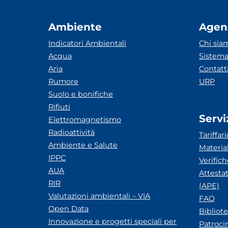
Ambiente
Agen
Indicatori Ambientali
Chi sia
Acqua
Sistema
Aria
Contatt
Rumore
URP
Suolo e bonifiche
Rifiuti
Servi
Elettromagnetismo
Radioattività
Tariffari
Ambiente e Salute
Materia
IPPC
Verific
AUA
Attesta
RIR
(APE)
Valutazioni ambientali – VIA
FAQ
Open Data
Bibliot
Innovazione e progetti speciali per
Patroci