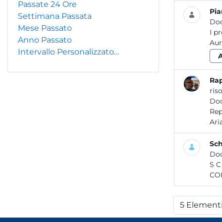
Passate 24 Ore
Pi
Settimana Passata
Do
Mese Passato
I p
Anno Passato
Intervallo Personalizzato…
ris
Do
Report / Aria_08 2018 Re po
Sch
Do
S C H E D A IN F O R M A T IV 
COI
5 Element
Per