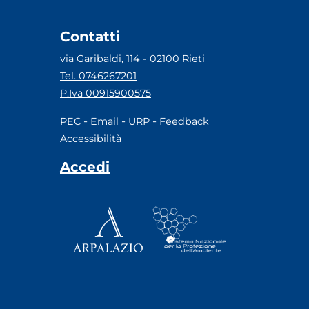
Contatti
via Garibaldi, 114 - 02100 Rieti
Tel. 0746267201
P.Iva 00915900575
-
-
-
PEC
Email
URP
Feedback
Accessibilità
Accedi