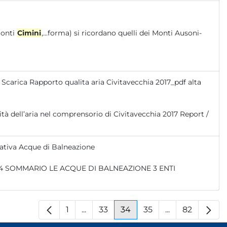
Monti
Cimini
,...forma) si ricordano quelli dei Monti Ausoni-
Scarica Rapporto qualita aria Civitavecchia 2017_pdf alta
ativa Acque di Balneazione
1
...
33
34
35
...
82
Pagina
Pagine intermedie
Pagina
Pagina
Pagina
Pagine interm
Pagina