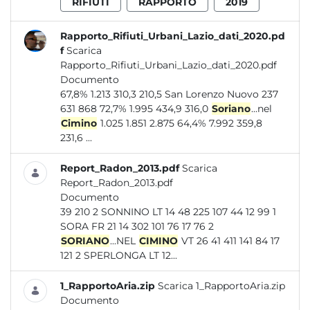
RIFIUTI
RAPPORTO
2019
Rapporto_Rifiuti_Urbani_Lazio_dati_2020.pd
f
Scarica
Rapporto_Rifiuti_Urbani_Lazio_dati_2020.pdf
Documento
67,8% 1.213 310,3 210,5 San Lorenzo Nuovo 237
631 868 72,7% 1.995 434,9 316,0
Soriano
...nel
Cimino
1.025 1.851 2.875 64,4% 7.992 359,8
231,6 ...
Report_Radon_2013.pdf
Scarica
Report_Radon_2013.pdf
Documento
39 210 2 SONNINO LT 14 48 225 107 44 12 99 1
SORA FR 21 14 302 101 76 17 76 2
SORIANO
...NEL
CIMINO
VT 26 41 411 141 84 17
121 2 SPERLONGA LT 12...
1_RapportoAria.zip
Scarica 1_RapportoAria.zip
Documento