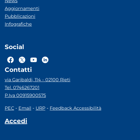
News
Aggiornamenti
Pubblicazioni
Infografiche
Social
Contatti
via Garibaldi, 114 - 02100 Rieti
Tel. 0746267201
P.Iva 00915900575
-
-
-
PEC
Email
URP
Feedback Accessibilità
Accedi