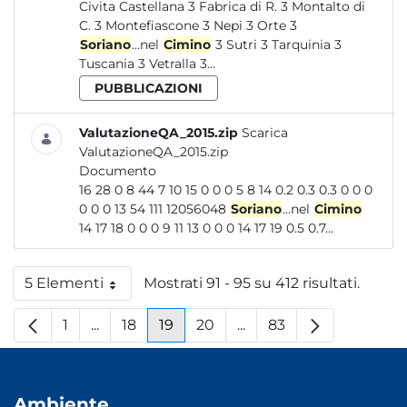
Civita Castellana 3 Fabrica di R. 3 Montalto di
C. 3 Montefiascone 3 Nepi 3 Orte 3
Soriano
...nel
Cimino
3 Sutri 3 Tarquinia 3
Tuscania 3 Vetralla 3...
PUBBLICAZIONI
ValutazioneQA_2015.zip
Scarica
ValutazioneQA_2015.zip
Documento
16 28 0 8 44 7 10 15 0 0 0 5 8 14 0.2 0.3 0.3 0 0 0
0 0 0 13 54 111 12056048
Soriano
...nel
Cimino
14 17 18 0 0 0 9 11 13 0 0 0 14 17 19 0.5 0.7...
5 Elementi
Mostrati 91 - 95 su 412 risultati.
Per pagina
1
...
18
19
20
...
83
Pagina
Pagine intermedie
Pagina
Pagina
Pagina
Pagine intermedie
Pagina
Ambiente