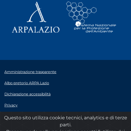
Amministrazione trasparente
Albo pretorio ARPA Lazio
Dichiarazione accessibilità
Privacy
Note legali
Questo sito utilizza cookie tecnici, analytics e di terze
parti.
© 2020 ARPA Lazio - P.Iva 00915900575