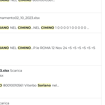
IANO
NEL
CIMINO
80010010561...
namento02_10_2023.xlsx
IANO
NEL
CIMINO
...NEL
CIMINO
1 0 0 0 0 1 0 0 0 0 0 ...
IANO
NEL
CIMINO
...P.le ROMA 12 Nov 24 <5 <5 <5 <5 <5 <5
.xlsx
Scarica
sx
O
80010010561 Viterbo
Soriano
nel...
carica