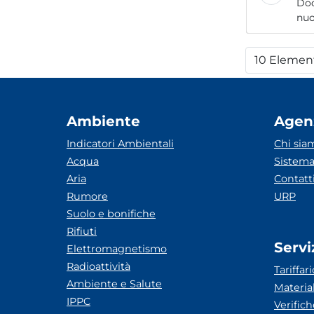
Do
10 Elemen
Per
Ambiente
Agen
Indicatori Ambientali
Chi sia
Acqua
Sistema
Aria
Contatt
Rumore
URP
Suolo e bonifiche
Rifiuti
Servi
Elettromagnetismo
Radioattività
Tariffari
Ambiente e Salute
Materia
IPPC
Verific