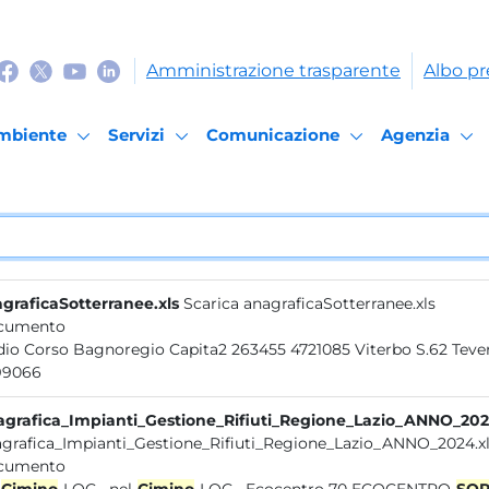
Amministrazione trasparente
Albo pr
mbiente
Servizi
Comunicazione
Agenzia
graficaSotterranee.xls
Scarica anagraficaSotterranee.xls
cumento
Medio Corso Bagnoregio Capita2 263455 472
99066
grafica_Impianti_Gestione_Rifiuti_Regione_Lazio_ANNO_202
grafica_Impianti_Gestione_Rifiuti_Regione_Lazio_ANNO_2024.xl
cumento