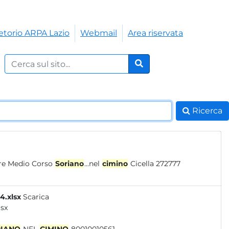
etorio ARPA Lazio
Webmail
Area riservata
Cerca nel sito:
Cerca
Ricerca
1085 Viterbo S.62 Tevere Medio Corso
Soriano
...nel
cimino
Cicella 272777
4.xlsx
Scarica
sx