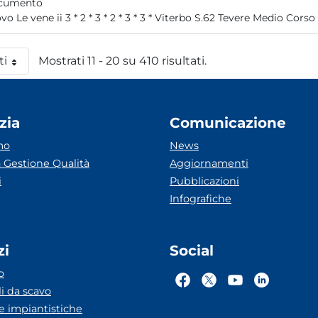
cumento
nuovo Le vene ii 3 * 2 * 3 * 2 * 3 * 3 * Viterbo S.62 Tevere Medio Corso
ti
Mostrati 11 - 20 su 410 risultati.
 pagina
zia
Comunicazione
mo
News
 Gestione Qualità
Aggiornamenti
i
Pubblicazioni
Infografiche
zi
Social
o
li da scavo
he impiantistiche