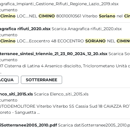
grafica_Impianti_Gestione_Rifiuti_Regione_Lazio_2019.xlsx
cumento
Cimino
LOC....NEL
CIMINO
80010010561 Viterbo
Soriano
nel
Ci
grafica rifiuti_2020.xlsx
Scarica Anagrafica rifiuti_2020.xlsx
cumento
Cimino
LOC....Ecocentro 48 ECOCENTRO
SORIANO
NEL
CIMI
terranee_sintesi_triennio_21_23_R0_2024_12_20.xlsx
Scarica So
cumento
P007 Cisterna di Latina 4 Arsenic
.
ACQUA
SOTTERRANEE
nco_siti_2015.xls
Scarica Elenco_siti_2015.xls
cumento
- AUTODEMOLITORE Viterbo Viterb
Loreto - Sanguetta ...
iSotterranee2005_2010.pdf
Scarica datiSotterranee2005_2010.p