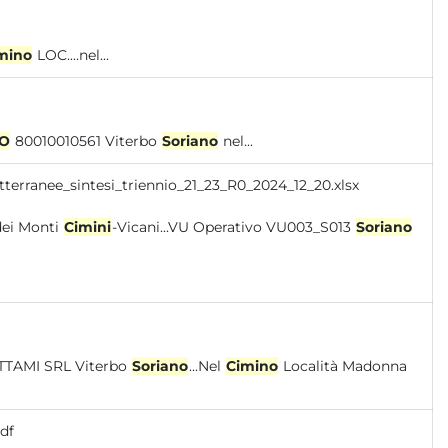
mino
LOC....nel...
NO
80010010561 Viterbo
Soriano
nel...
tterranee_sintesi_triennio_21_23_R0_2024_12_20.xlsx
o disciolto, Triclorometano Unità dei Monti
Cimini
-Vicani...VU Operativo VU003_S013
Soriano
o SS Cassia Sud 18 CAIAZZA ROTTAMI SRL Viterbo
Soriano
...Nel
Cimino
Località Madonna
df