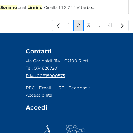
Soriano
...nel
cimino
Cicella 1 1 2 2 1 1 Viterbo...
1
2
3
...
41
Pagina
Pagina
Pagina
Pagine interm
Pagina
Contatti
via Garibaldi, 114 - 02100 Rieti
Tel. 0746267201
P.Iva 00915900575
-
-
-
PEC
Email
URP
Feedback
Accessibilità
Accedi