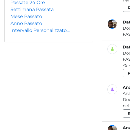
nel
Passate 24 Ore
R
Settimana Passata
Mese Passato
Dat
Anno Passato
Do
Intervallo Personalizzato…
Dat
Do
<5 
Ana
Ana
Do
nel
R
Ana