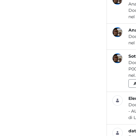
Ana
Do
nel
Ana
Do
nel
Sot
Do
nel..
Ele
Do
di 
dat