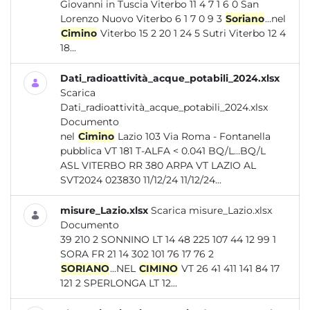
Giovanni in Tuscia Viterbo 11 4 7 1 6 0 San
Lorenzo Nuovo Viterbo 6 1 7 0 9 3
Soriano
...nel
Cimino
Viterbo 15 2 20 1 24 5 Sutri Viterbo 12 4
18...
Dati_radioattività_acque_potabili_2024.xlsx
Scarica
Dati_radioattività_acque_potabili_2024.xlsx
Documento
nel
Cimino
Lazio 103 Via Roma - Fontanella
pubblica VT 181 T-ALFA < 0.041 BQ/L...BQ/L
ASL VITERBO RR 380 ARPA VT LAZIO AL
SVT2024 023830 11/12/24 11/12/24...
misure_Lazio.xlsx
Scarica misure_Lazio.xlsx
Documento
39 210 2 SONNINO LT 14 48 225 107 44 12 99 1
SORA FR 21 14 302 101 76 17 76 2
SORIANO
...NEL
CIMINO
VT 26 41 411 141 84 17
121 2 SPERLONGA LT 12...