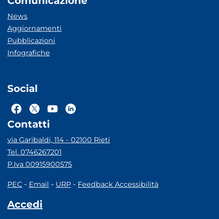
Comunicazione
News
Aggiornamenti
Pubblicazioni
Infografiche
Social
Contatti
via Garibaldi, 114 - 02100 Rieti
Tel. 0746267201
P.Iva 00915900575
-
-
-
PEC
Email
URP
Feedback Accessibilità
Accedi