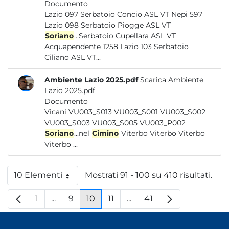
Documento
Lazio 097 Serbatoio Concio ASL VT Nepi 597
Lazio 098 Serbatoio Piogge ASL VT
Soriano
...Serbatoio Cupellara ASL VT
Acquapendente 1258 Lazio 103 Serbatoio
Ciliano ASL VT...
Ambiente Lazio 2025.pdf
Scarica Ambiente
Lazio 2025.pdf
Documento
Vicani VU003_S013 VU003_S001 VU003_S002
VU003_S003 VU003_S005 VU003_P002
Soriano
...nel
Cimino
Viterbo Viterbo Viterbo
Viterbo ...
10 Elementi
Mostrati 91 - 100 su 410 risultati.
Per pagina
1
...
9
10
11
...
41
Pagina
Pagine intermedie
Pagina
Pagina
Pagina
Pagine intermedie
Pagina