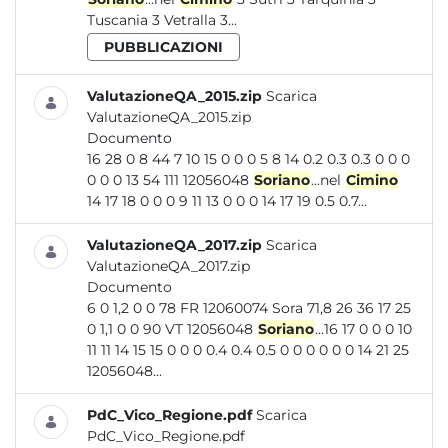
Tuscania 3 Vetralla 3...
PUBBLICAZIONI
ValutazioneQA_2015.zip
Scarica
ValutazioneQA_2015.zip
Documento
16 28 0 8 44 7 10 15 0 0 0 5 8 14 0.2 0.3 0.3 0 0 0
0 0 0 13 54 111 12056048
Soriano
...nel
Cimino
14 17 18 0 0 0 9 11 13 0 0 0 14 17 19 0.5 0.7...
ValutazioneQA_2017.zip
Scarica
ValutazioneQA_2017.zip
Documento
6 0 1,2 0 0 78 FR 12060074 Sora 71,8 26 36 17 25
0 1,1 0 0 90 VT 12056048
Soriano
...16 17 0 0 0 10
11 11 14 15 15 0 0 0 0.4 0.4 0.5 0 0 0 0 0 0 14 21 25
12056048...
PdC_Vico_Regione.pdf
Scarica
PdC_Vico_Regione.pdf