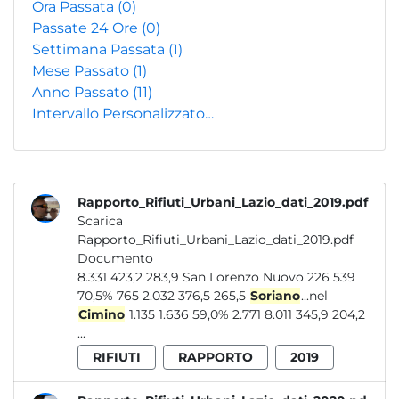
Ora Passata
(0)
Passate 24 Ore
(0)
Settimana Passata
(1)
Mese Passato
(1)
Anno Passato
(11)
Intervallo Personalizzato…
Rapporto_Rifiuti_Urbani_Lazio_dati_2019.pdf
Scarica
Rapporto_Rifiuti_Urbani_Lazio_dati_2019.pdf
Documento
8.331 423,2 283,9 San Lorenzo Nuovo 226 539
70,5% 765 2.032 376,5 265,5
Soriano
...nel
Cimino
1.135 1.636 59,0% 2.771 8.011 345,9 204,2
...
RIFIUTI
RAPPORTO
2019