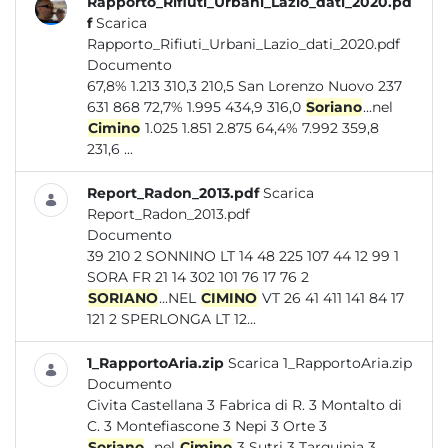
Rapporto_Rifiuti_Urbani_Lazio_dati_2020.pd
f
Scarica
Rapporto_Rifiuti_Urbani_Lazio_dati_2020.pdf
Documento
67,8% 1.213 310,3 210,5 San Lorenzo Nuovo 237
631 868 72,7% 1.995 434,9 316,0
Soriano
...nel
Cimino
1.025 1.851 2.875 64,4% 7.992 359,8
231,6 ...
Report_Radon_2013.pdf
Scarica
Report_Radon_2013.pdf
Documento
39 210 2 SONNINO LT 14 48 225 107 44 12 99 1
SORA FR 21 14 302 101 76 17 76 2
SORIANO
...NEL
CIMINO
VT 26 41 411 141 84 17
121 2 SPERLONGA LT 12...
1_RapportoAria.zip
Scarica 1_RapportoAria.zip
Documento
Civita Castellana 3 Fabrica di R. 3 Montalto di
C. 3 Montefiascone 3 Nepi 3 Orte 3
Soriano
...nel
Cimino
3 Sutri 3 Tarquinia 3