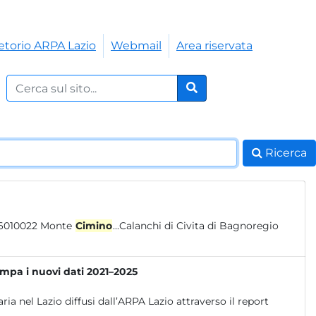
etorio ARPA Lazio
Webmail
Area riservata
Cerca nel sito:
Cerca
Ricerca
Fiume Marta (alto corso) x IT6010021 Monte Romano x IT6010022 Monte
Cimino
...Calanchi di Civita di Bagnoregio
ampa i nuovi dati 2021–2025
ria nel Lazio diffusi dall’ARPA Lazio attraverso il report