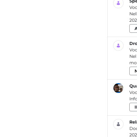
Spe
Voc
Nel
202
Dro
Voc
Nel
mon
Qua
Voc
Inf
Rel
Do
2020 Attività dei laboratori dell’ARPA Lazio per la prevenzione e il controllo delle