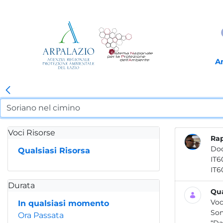
A
Voci Risorse
Rap
Do
Qualsiasi Risorsa
Durata
Qua
Voc
In qualsiasi momento
Son
Ora Passata