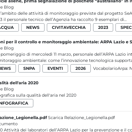
cie aliene, prima segnalazione di polichete “australiano” in I
e Blog
l’ambito delle attività di monitoraggio previste dal progetto SeAli
3 il personale tecnico dell’Agenzia ha raccolto 9 esemplari di...
ACQUA
NEWS
CIVITAVECCHIA
2023
SPEC
ni per il controllo e monitoraggio ambientale: ARPA Lazio e 
e Blog
 pomeriggio di mercoledì 11 marzo, personale dell’ARPA Lazio int
itoraggio ambientale: come l’innovazione tecnologica supporta le
NEWS
SNPA
EVENTI
2026
VocabolarioArpa:
N
lità dell'aria 2020
e Blog
ografica sulla qualità dell'aria nel 2020
INFOGRAFICA
azione_Legionella.pdf
Scarica Relazione_Legionella.pdf
cumento
 contaminazioni ambientali da Legionella nel