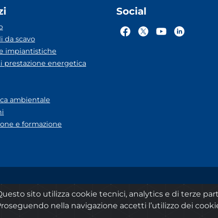
zi
Social
o
li da scavo
he impiantistiche
ti prestazione energetica
eca ambientale
ni
one e formazione
A Lazio
Dichiarazione accessibilità
Privacy
Note legali
uesto sito utilizza cookie tecnici, analytics e di terze part
roseguendo nella navigazione accetti l’utilizzo dei cooki