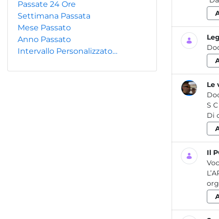
“Da
Passate 24 Ore
Settimana Passata
Mese Passato
Leg
Anno Passato
Do
Intervallo Personalizzato…
Le 
Do
S C H E D A IN F O R M A T IV A LE VERIFICHE PERIODICHE DELLE ATTREZZATURE DI LAVORO 07 2014 Rev. 2020
Il 
Voc
L’A
org