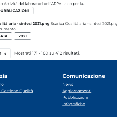
Lazio Attività dei laboratori dell’ARPA Lazio per la...
PUBBLICAZIONI
lità aria - sintesi 2021.png
Scarica Qualità aria - sintesi 2021.pn
cumento
ARIA
2021
ti
Mostrati 171 - 180 su 412 risultati.
 pagina
zia
Comunicazione
mo
News
 Gestione Qualità
Aggiornamenti
i
Pubblicazioni
Infografiche