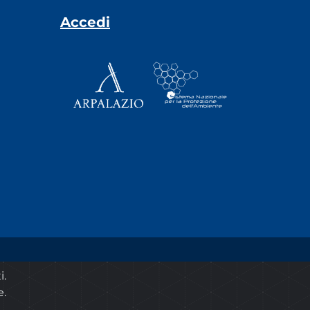
Accedi
© 2020 ARPA Lazio - P.Iva 00915900575
i.
e.