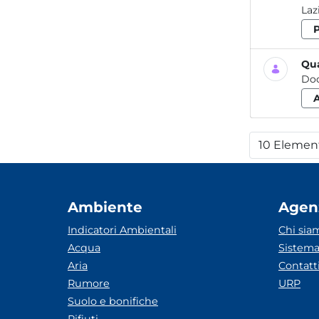
Qua
Do
10 Elemen
Per
Ambiente
Agen
Indicatori Ambientali
Chi sia
Acqua
Sistema
Aria
Contatt
Rumore
URP
Suolo e bonifiche