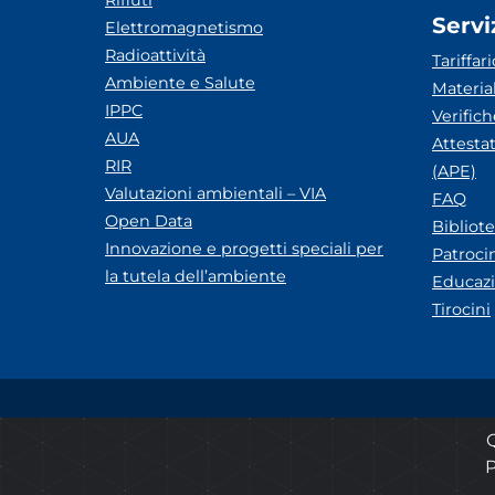
Rifiuti
Servi
Elettromagnetismo
Radioattività
Tariffari
Ambiente e Salute
Materia
IPPC
Verific
AUA
Attesta
RIR
(APE)
Valutazioni ambientali – VIA
FAQ
Open Data
Bibliot
Innovazione e progetti speciali per
Patroci
la tutela dell’ambiente
Educazi
Tirocini
Amministrazione trasparente
Albo pretorio ARP
Q
P