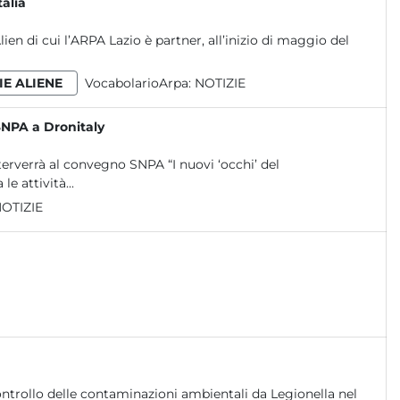
talia
en di cui l’ARPA Lazio è partner, all’inizio di maggio del
IE ALIENE
VocabolarioArpa:
NOTIZIE
SNPA a Dronitaly
erverrà al convegno SNPA “I nuovi ‘occhi’ del
 attività...
OTIZIE