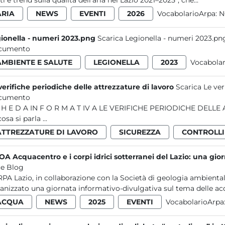
ti e trend sulla qualità dell’aria nel Lazio 2021–2025”, che...
ARIA
NEWS
EVENTI
2026
VocabolarioArpa:
N
ionella - numeri 2023.png
Scarica Legionella - numeri 2023.pn
cumento
AMBIENTE E SALUTE
LEGIONELLA
2023
Vocabola
verifiche periodiche delle attrezzature di lavoro
Scarica Le ver
cumento
 SOMMARIO
Di cosa si parla ...
ATTREZZATURE DI LAVORO
SICUREZZA
CONTROLLI
POA Acquacentro e i corpi idrici sotterranei del Lazio: una gio
e Blog
RPA Lazio, in collaborazione con la Società di geologia ambienta
anizzato una giornata informativo-divulgativa sul tema delle acq
ACQUA
NEWS
2025
EVENTI
VocabolarioArpa