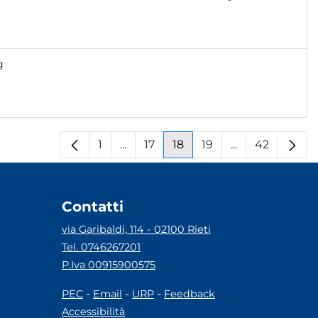
g
1
...
17
18
19
...
42
Pagina
Pagine intermedie
Pagina
Pagina
Pagina
Pagine interm
Pagina
Contatti
via Garibaldi, 114 - 02100 Rieti
Tel. 0746267201
P.Iva 00915900575
-
-
-
PEC
Email
URP
Feedback
Accessibilità