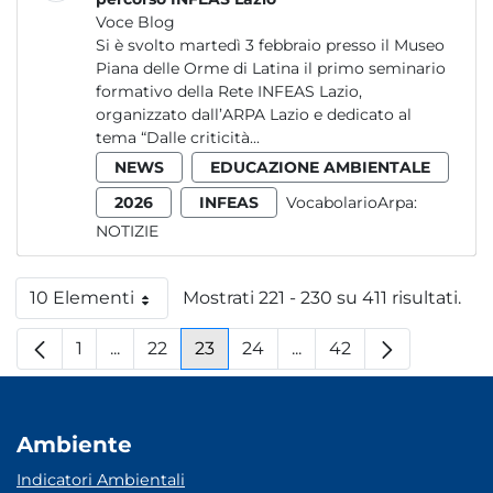
Voce Blog
Si è svolto martedì 3 febbraio presso il Museo
Piana delle Orme di Latina il primo seminario
formativo della Rete INFEAS Lazio,
organizzato dall’ARPA Lazio e dedicato al
tema “Dalle criticità...
NEWS
EDUCAZIONE AMBIENTALE
2026
INFEAS
VocabolarioArpa:
NOTIZIE
10 Elementi
Mostrati 221 - 230 su 411 risultati.
Per pagina
1
...
22
23
24
...
42
Pagina
Pagine intermedie
Pagina
Pagina
Pagina
Pagine intermedie
Pagina
Ambiente
Indicatori Ambientali