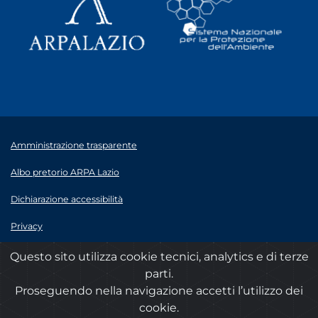
Amministrazione trasparente
Albo pretorio ARPA Lazio
Dichiarazione accessibilità
Privacy
Note legali
Questo sito utilizza cookie tecnici, analytics e di terze
parti.
© 2020 ARPA Lazio - P.Iva 00915900575
Proseguendo nella navigazione accetti l’utilizzo dei
cookie.