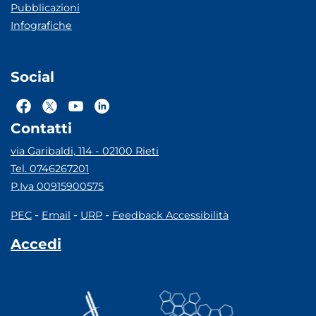
Pubblicazioni
Infografiche
Social
Contatti
via Garibaldi, 114 - 02100 Rieti
Tel. 0746267201
P.Iva 00915900575
-
-
-
PEC
Email
URP
Feedback Accessibilità
Accedi