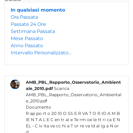
In qualsiasi momento
Ora Passata
Passate 24 Ore
Settimana Passata
Mese Passato
Anno Passato
Intervallo Personalizzato…
AMB_PBL_Rapporto_Osservatorio_Ambient
ale_2010.pdf
Scarica
AMB_PBL_Rapporto_Osservatorio_Ambiental
e_2010.pdf
Documento
R ap po rt o 20 10 O SS E R VA T O R IO A M B
IE N T A L E C en tr al e Te rm oe le tt ri ca E N
EL - C iv ita ve cc hi a T or re va ld al ig a N or
d...