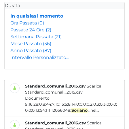
Durata
In qualsiasi momento
Ora Passata
(0)
Passate 24 Ore
(2)
Settimana Passata
(21)
Mese Passato
(36)
Anno Passato
(87)
Intervallo Personalizzato…
Standard_comunali_2015.csv
Scarica
Standard_comunali_2015.csv
Documento
9;16;28;0;8;44;7;10;15;5;8;14;0;0;0;0,2;0,3;0,3;0;0;0;
0;0;0;13;54;111 12056048;
Soriano
...nel...
Standard_comunali_2016.csv
Scarica