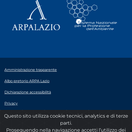
Amministrazione trasparente
Albo pretorio ARPA Lazio
Dichiarazione accessibilità
Privacy
Note legali
Questo sito utilizza cookie tecnici, analytics e di terze
parti.
© 2020 ARPA Lazio - P.Iva 00915900575
Proseguendo nella navigazione accetti l’utilizzo dei