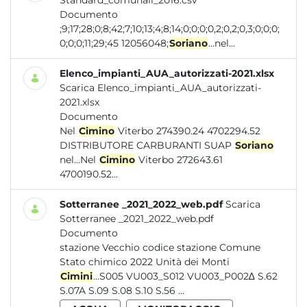
Standard_comunali_2016.csv
Documento
;9;17;28;0;8;42;7;10;13;4;8;14;0;0;0;0,2;0,2;0,3;0;0;0;
0;0;0;11;29;45 12056048;
Soriano
...nel...
Elenco_impianti_AUA_autorizzati-2021.xlsx
Scarica Elenco_impianti_AUA_autorizzati-
2021.xlsx
Documento
Nel
Cimino
Viterbo 274390.24 4702294.52
DISTRIBUTORE CARBURANTI SUAP
Soriano
nel...Nel
Cimino
Viterbo 272643.61
4700190.52...
Sotterranee _2021_2022_web.pdf
Scarica
Sotterranee _2021_2022_web.pdf
Documento
stazione Vecchio codice stazione Comune
Stato chimico 2022 Unità dei Monti
Cimini
...S005 VU003_S012 VU003_P002∆ S.62
S.07A S.09 S.08 S.10 S.56 ...