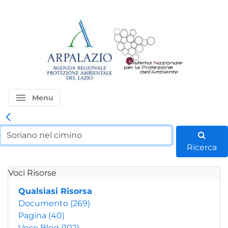
menu
Menu
Ricerca
Voci Risorse
Qualsiasi Risorsa
Documento
(269)
Pagina
(40)
Voce Blog
(102)