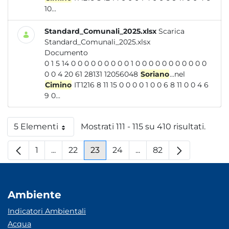
10...
Standard_Comunali_2025.xlsx
Scarica
Standard_Comunali_2025.xlsx
Documento
0 1 5 14 0 0 0 0 0 0 0 0 0 1 0 0 0 0 0 0 0 0 0 0 0
0 0 4 20 61 28131 12056048
Soriano
...nel
Cimino
IT1216 8 11 15 0 0 0 0 1 0 0 6 8 11 0 0 4 6
9 0...
5 Elementi
Mostrati 111 - 115 su 410 risultati.
Per pagina
1
...
22
23
24
...
82
Pagina
Pagine intermedie
Pagina
Pagina
Pagina
Pagine intermedie
Pagina
Ambiente
Indicatori Ambientali
Acqua