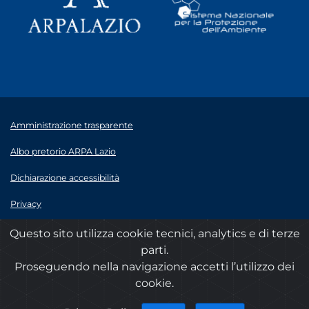
Amministrazione trasparente
Albo pretorio ARPA Lazio
Dichiarazione accessibilità
Privacy
Note legali
Questo sito utilizza cookie tecnici, analytics e di terze
parti.
© 2020 ARPA Lazio - P.Iva 00915900575
Proseguendo nella navigazione accetti l’utilizzo dei
cookie.