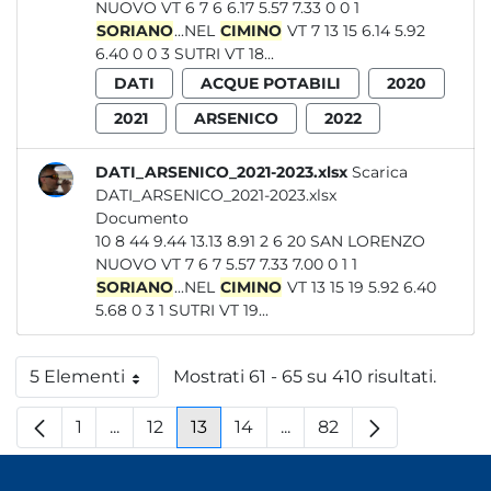
NUOVO VT 6 7 6 6.17 5.57 7.33 0 0 1
SORIANO
...NEL
CIMINO
VT 7 13 15 6.14 5.92
6.40 0 0 3 SUTRI VT 18...
DATI
ACQUE POTABILI
2020
2021
ARSENICO
2022
DATI_ARSENICO_2021-2023.xlsx
Scarica
DATI_ARSENICO_2021-2023.xlsx
Documento
10 8 44 9.44 13.13 8.91 2 6 20 SAN LORENZO
NUOVO VT 7 6 7 5.57 7.33 7.00 0 1 1
SORIANO
...NEL
CIMINO
VT 13 15 19 5.92 6.40
5.68 0 3 1 SUTRI VT 19...
5 Elementi
Mostrati 61 - 65 su 410 risultati.
Per pagina
1
...
12
13
14
...
82
Pagina
Pagine intermedie
Pagina
Pagina
Pagina
Pagine intermedie
Pagina