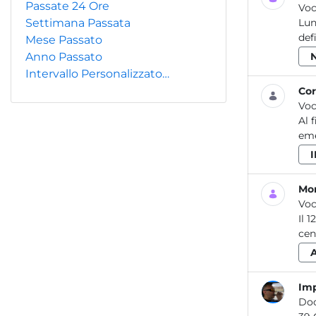
Passate 24 Ore
Voc
Settimana Passata
Lun
def
Mese Passato
Anno Passato
Intervallo Personalizzato…
Cor
Voc
Al 
eme
Mon
Voc
Il 
cen
Imp
Do