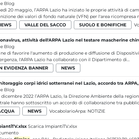
e Blog
edì 20 maggio, l’ARPA Lazio ha iniziato le proprie attività di c
inizione dei valori di fondo naturale (VFN) per l'area ricompresa ne
NEWS
VALLE DEL SACCO
SUOLO E BONIFICHE
Vo
onavirus, attività dell'ARPA Lazio nel testare mascherine chir
e Blog
fine di favorire l'aumento di produzione e diffusione di Dispositivi
rgenza, l'ARPA Lazio ha collaborato con il Dipartimento di...
IN EVIDENZA BANNER
NEWS
itoraggio corpi idrici sotterranei nel Lazio, accordo tra ARPA
e Blog
12 dicembre 2022 l’ARPA Lazio, la Direzione Ambiente della regione
trale hanno sottoscritto un accordo di collaborazione tra pubblic
ACQUA
NEWS
VocabolarioArpa:
NOTIZIE
iantiTV.xlsx
Scarica ImpiantiTV.xlsx
cumento