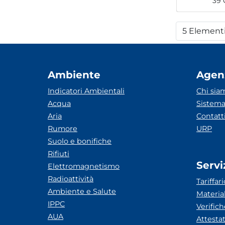
39 
5 Element
Per
Ambiente
Agen
Indicatori Ambientali
Chi sia
Acqua
Sistema
Aria
Contatt
Rumore
URP
Suolo e bonifiche
Rifiuti
Servi
Elettromagnetismo
Radioattività
Tariffari
Ambiente e Salute
Materia
IPPC
Verific
AUA
Attesta