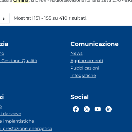
Cassia
Cimina
i
Mostrati 151 - 155 su 410 risultati.
 pagina
zia
Comunicazione
mo
News
 Gestione Qualità
Aggiornamenti
i
Pubblicazioni
Infografiche
zi
Social
o
li da scavo
he impiantistiche
ti prestazione energetica