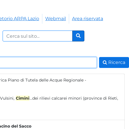
etorio ARPA Lazio
Webmail
Area riservata
Cerca nel sito:
Cerca
Ricerca
ica Piano di Tutela delle Acque Regionale -
o dei monti Vulsini,
Cimini
...dei rilievi calcarei minori (province di Rieti,
Bacino del Sacco