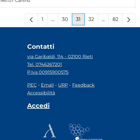
, snc RAI - Radiotelevisione Italiana 267512.70 4693961.07 Canino
1
...
30
31
32
...
82
Pagina
Pagine intermedie
Pagina
Pagina
Pagina
Pagine interm
Pagina
Contatti
via Garibaldi, 114 - 02100 Rieti
Tel. 0746267201
P.Iva 00915900575
-
-
-
PEC
Email
URP
Feedback
Accessibilità
Accedi