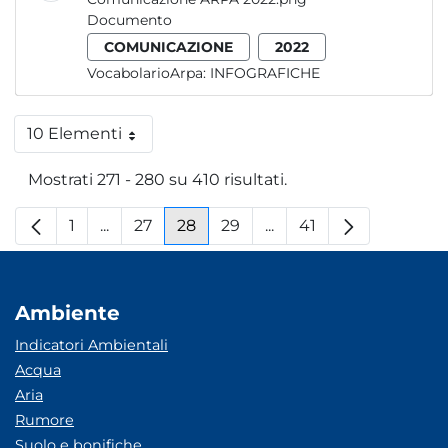
Documento
COMUNICAZIONE
2022
VocabolarioArpa:
INFOGRAFICHE
10 Elementi
Per pagina
Mostrati 271 - 280 su 410 risultati.
1
...
27
28
29
...
41
Pagina
Pagine intermedie
Pagina
Pagina
Pagina
Pagine intermedie
Pagina
Ambiente
Indicatori Ambientali
Acqua
Aria
Rumore
Suolo e bonifiche