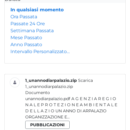
In qualsiasi momento
Ora Passata
Passate 24 Ore
Settimana Passata
Mese Passato
Anno Passato
Intervallo Personalizzato…
1_unannodiarpalazio.zip
Scarica
1_unannodiarpalazio.zip
Documento
unannodiarpalazio.pdf A G E N Z I A R E G I O
N A L E P R O T E Z I O N E A M B I E N T A L E
D E L L A Z I O UN ANNO DI ARPALAZIO
ORGANIZZAZIONE E...
PUBBLICAZIONI