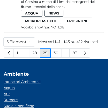
di Cassino a meno di 1 km dalle sorgenti del
fiume, i tecnici della sede...
ACQUA
NEWS
MICROPLASTICHE
FROSINONE
VocabolarioArpa:
NOTIZIE
5 Elementi
Mostrati 141 - 145 su 412 risultati.
Per pagina
1
...
28
29
30
...
83
Pagina
Pagine intermedie
Pagina
Pagina
Pagina
Pagine intermedie
Pagina
Ambiente
Indicatori Ambientali
Acqua
Aria
Rumore
Suolo e bonifiche