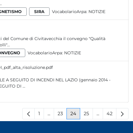
.
GNETISMO
SIRA
VocabolarioArpa:
NOTIZIE
cci del Comune di Civitavecchia il convegno "Qualità
li"...
ONVEGNO
VocabolarioArpa:
NOTIZIE
_pdf_alta_risoluzione.pdf
E A SEGUITO DI ...
1
...
23
24
25
...
42
Pagina
Pagine intermedie
Pagina
Pagina
Pagina
Pagine interm
Pagina