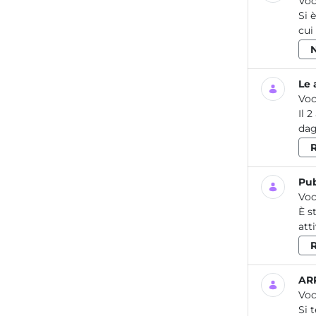
Voc
Si 
cui
Le 
Voc
Il 
dag
R
Pub
Voc
È s
att
ARP
Voc
Si 