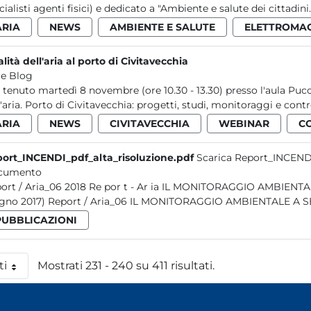
cialisti agenti fisici) e dedicato a "Ambiente e salute dei cittadini..
ARIA
NEWS
AMBIENTE E SALUTE
ELETTROMA
lità dell'aria al porto di Civitavecchia
e Blog
è tenuto martedì 8 novembre (ore 10.30 - 13.30) presso l'aula Pu
l'aria. Porto di Civitavecchia: progetti, studi, monitoraggi e control
ARIA
NEWS
CIVITAVECCHIA
WEBINAR
C
ort_INCENDI_pdf_alta_risoluzione.pdf
Scarica Report_INCENDI
cumento
e por t - Ar ia IL MONITORAGGIO AMBIENTALE A SEGUITO DI INCENDI NEL LAZIO (gennaio 2014 -
giugno 2017) Report / Aria_06 IL MONITORAGGIO AMBIENTAL
PUBBLICAZIONI
ti
Mostrati 231 - 240 su 411 risultati.
 pagina