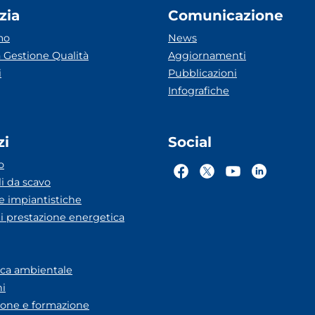
zia
Comunicazione
mo
News
 Gestione Qualità
Aggiornamenti
i
Pubblicazioni
Infografiche
zi
Social
o
li da scavo
he impiantistiche
ti prestazione energetica
eca ambientale
ni
one e formazione