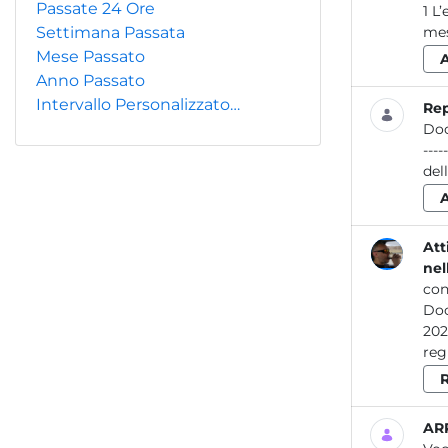
Passate 24 Ore
1 L’effetto sulla qualità dell’aria nel Lazio dell’emergenza COVID-19 Analisi preliminare dei dati (marzo-maggio 2020) Durante i
Settimana Passata
mes
Mese Passato
Anno Passato
Intervallo Personalizzato…
Re
Do
-------
del
Att
nel
con
Do
2024 Attività dei laboratori dell’ARPA Lazio per la prevenzione e il controllo delle 
ARP