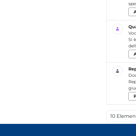
spe
Qua
Voc
Si 
del
Rep
Do
Report / Aria_06 2018 R
10 Elemen
Per