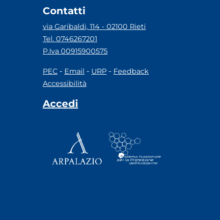
Contatti
via Garibaldi, 114 - 02100 Rieti
Tel. 0746267201
P.Iva 00915900575
-
-
-
PEC
Email
URP
Feedback
Accessibilità
Accedi