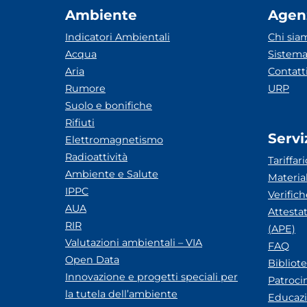
Ambiente
Agen
Indicatori Ambientali
Chi sia
Acqua
Sistema
Aria
Contatt
Rumore
URP
Suolo e bonifiche
Rifiuti
Servi
Elettromagnetismo
Radioattività
Tariffari
Ambiente e Salute
Materia
IPPC
Verific
AUA
Attesta
RIR
(APE)
Valutazioni ambientali – VIA
FAQ
Open Data
Bibliot
Innovazione e progetti speciali per
Patroci
la tutela dell’ambiente
Educazi