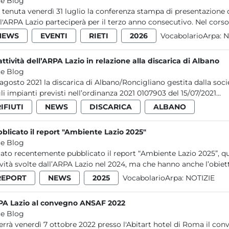
e Blog
è tenuta venerdì 31 luglio la conferenza stampa di presentazione d
 l'ARPA Lazio parteciperà per il terzo anno consecutivo. Nel corso.
NEWS
EVENTI
RIETI
2026
VocabolarioArpa:
N
attività dell’ARPA Lazio in relazione alla discarica di Albano
e Blog
2 agosto 2021 la discarica di Albano/Roncigliano gestita dalla soci
li impianti previsti nell’ordinanza 2021 0107903 del 15/07/2021...
IFIUTI
NEWS
DISCARICA
ALBANO
blicato il report "Ambiente Lazio 2025"
e Blog
tato recentemente pubblicato il report “Ambiente Lazio 2025”, q
ività svolte dall’ARPA Lazio nel 2024, ma che hanno anche l’obietti
REPORT
NEWS
2025
VocabolarioArpa:
NOTIZIE
A Lazio al convegno ANSAF 2022
e Blog
terrà venerdì 7 ottobre 2022 presso l'Abitart hotel di Roma il c