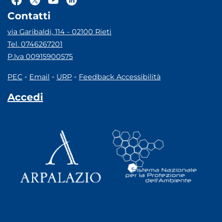
Contatti
via Garibaldi, 114 - 02100 Rieti
Tel. 0746267201
P.Iva 00915900575
-
-
-
PEC
Email
URP
Feedback Accessibilità
Accedi