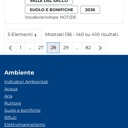
VALLE DEL SACCO
SUOLO E BONIFICHE
2026
VocabolarioArpa:
NOTIZIE
5 Elementi
Mostrati 136 - 140 su 410 risultati.
Per pagina
1
...
27
28
29
...
82
Pagina
Pagine intermedie
Pagina
Pagina
Pagina
Pagine intermedie
Pagina
Ambiente
Indicatori Ambientali
Acqua
Aria
Rumore
Suolo e bonifiche
Rifiuti
Elettromagnetismo