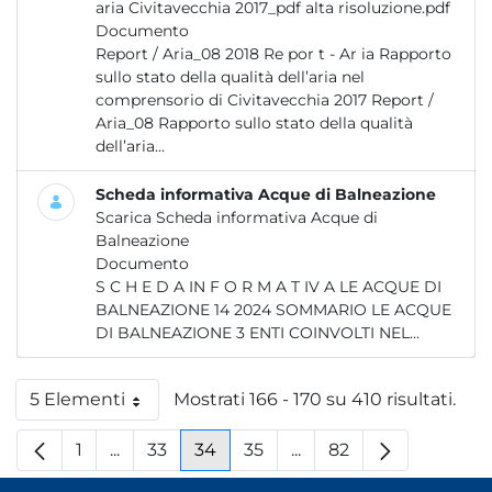
aria Civitavecchia 2017_pdf alta risoluzione.pdf
Documento
Report / Aria_08 2018 Re por t - Ar ia Rapporto
sullo stato della qualità dell’aria nel
comprensorio di Civitavecchia 2017 Report /
Aria_08 Rapporto sullo stato della qualità
dell’aria...
Scheda informativa Acque di Balneazione
Scarica Scheda informativa Acque di
Balneazione
Documento
S C H E D A IN F O R M A T IV A LE ACQUE DI
BALNEAZIONE 14 2024 SOMMARIO LE ACQUE
DI BALNEAZIONE 3 ENTI COINVOLTI NEL...
5 Elementi
Mostrati 166 - 170 su 410 risultati.
Per pagina
1
...
33
34
35
...
82
Pagina
Pagine intermedie
Pagina
Pagina
Pagina
Pagine intermedie
Pagina