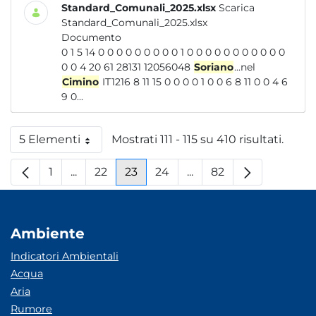
Standard_Comunali_2025.xlsx
Scarica
Standard_Comunali_2025.xlsx
Documento
0 1 5 14 0 0 0 0 0 0 0 0 0 1 0 0 0 0 0 0 0 0 0 0 0
0 0 4 20 61 28131 12056048
Soriano
...nel
Cimino
IT1216 8 11 15 0 0 0 0 1 0 0 6 8 11 0 0 4 6
9 0...
5 Elementi
Mostrati 111 - 115 su 410 risultati.
Per pagina
1
...
22
23
24
...
82
Pagina
Pagine intermedie
Pagina
Pagina
Pagina
Pagine intermedie
Pagina
Ambiente
Indicatori Ambientali
Acqua
Aria
Rumore