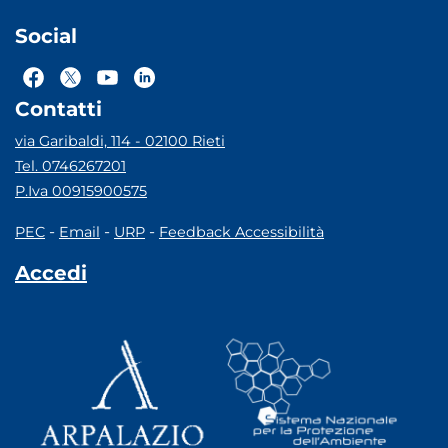
Social
Contatti
via Garibaldi, 114 - 02100 Rieti
Tel. 0746267201
P.Iva 00915900575
-
-
-
PEC
Email
URP
Feedback Accessibilità
Accedi