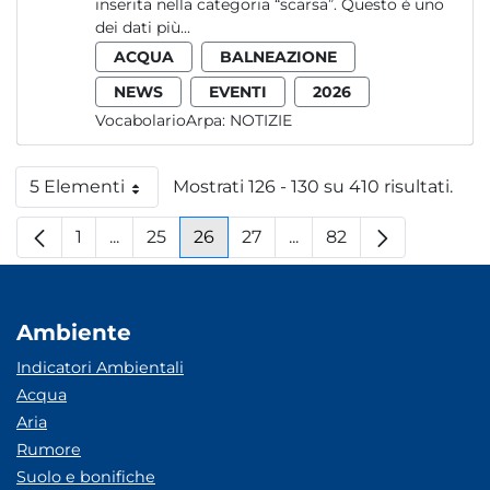
inserita nella categoria “scarsa”. Questo è uno
dei dati più...
ACQUA
BALNEAZIONE
NEWS
EVENTI
2026
VocabolarioArpa:
NOTIZIE
5 Elementi
Mostrati 126 - 130 su 410 risultati.
Per pagina
1
...
25
26
27
...
82
Pagina
Pagine intermedie
Pagina
Pagina
Pagina
Pagine intermedie
Pagina
Ambiente
Indicatori Ambientali
Acqua
Aria
Rumore
Suolo e bonifiche