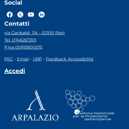
Social
Contatti
via Garibaldi, 114 - 02100 Rieti
Tel. 0746267201
P.Iva 00915900575
-
-
-
PEC
Email
URP
Feedback Accessibilità
Accedi