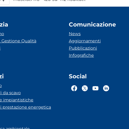
 pagina
zia
Comunicazione
mo
News
 Gestione Qualità
Aggiornamenti
i
Pubblicazioni
Infografiche
zi
Social
o
li da scavo
he impiantistiche
ti prestazione energetica
eca ambientale