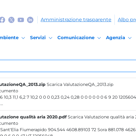
Amministrazione trasparente
Albo pr
mbiente
Servizi
Comunicazione
Agenzia
utazioneQA_2013.zip
Scarica ValutazioneQA_2013.zip
cumento
0 9,6 10,3 11,1 6,2 7 10,2 0 0 0 0,23 0,24 0,28 0 0 0 0 0 0 6
..
utazione qualità aria 2020.pdf
Scarica Valutazione qualità aria
cumento
128 Sant'Elia Fiumerapido 904.544 4608.89103 72 Sora