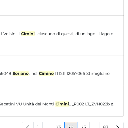
 Volsini, i
Cimini
...ciascuno di questi, di un lago: il lago di
elci IT1211 12060072 Settefrati IT1211 12056048
Soriano
...nel
Cimino
IT1211 12057066 Stimigliano
Sabatini VU Unità dei Monti
Cimini
..._P002 LT_ZVN022b ∆
1
...
23
24
25
...
83