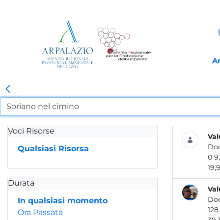
A
Voci Risorse
Val
Do
Qualsiasi Risorsa
19,9.
Durata
Val
Do
In qualsiasi momento
Ora Passata