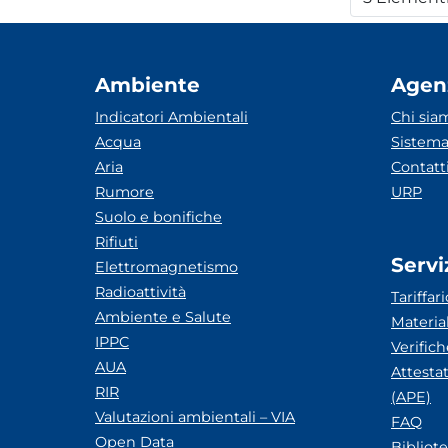
Per
Ambiente
Agen
Indicatori Ambientali
Chi sia
Acqua
Sistema
Aria
Contatt
Rumore
URP
Suolo e bonifiche
Rifiuti
Servi
Elettromagnetismo
Radioattività
Tariffari
Ambiente e Salute
Materia
IPPC
Verific
AUA
Attesta
RIR
(APE)
Valutazioni ambientali – VIA
FAQ
Open Data
Bibliot