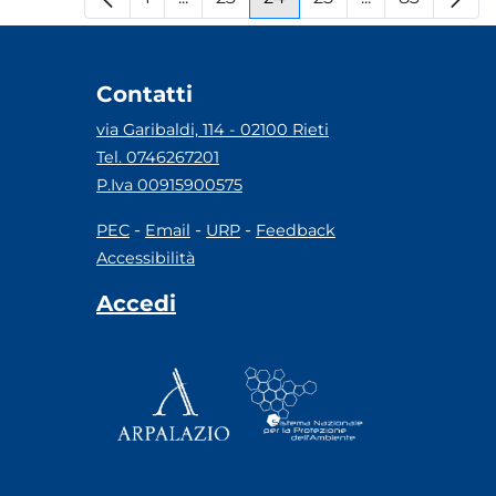
Pagina
Pagine intermedie
Pagina
Pagina
Pagina
Pagine interm
Pagina
Contatti
via Garibaldi, 114 - 02100 Rieti
Tel. 0746267201
P.Iva 00915900575
-
-
-
PEC
Email
URP
Feedback
Accessibilità
Accedi