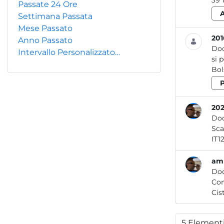
Passate 24 Ore
Settimana Passata
Mese Passato
201
Anno Passato
Do
Intervallo Personalizzato…
si 
Bols
202
Do
amb
Do
Com
5 Element