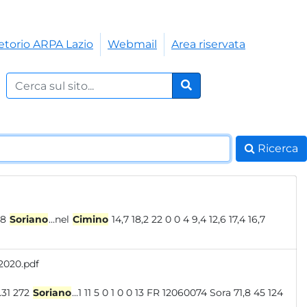
etorio ARPA Lazio
Webmail
Area riservata
Cerca nel sito:
Cerca
Ricerca
 9 20 12056048
Soriano
...nel
Cimino
14,7 18,2 22 0 0 4 9,4 12,6 17,4 16,7
 2020.pdf
 881.078 4626.31 272
Soriano
...1 11 5 0 1 0 0 13 FR 12060074 Sora 71,8 45 124