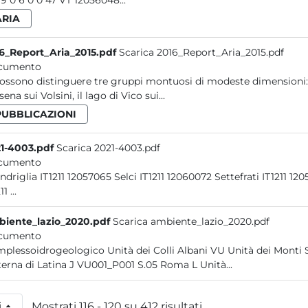
39 19 0 6 0 0 47 VT 12056048...
ARIA
6_Report_Aria_2015.pdf
Scarica 2016_Report_Aria_2015.pdf
cumento
possono distinguere tre gruppi montuosi di modeste dimensioni: i
ena sui Volsini, il lago di Vico sui...
PUBBLICAZIONI
1-4003.pdf
Scarica 2021-4003.pdf
cumento
Scandriglia IT1211 12057065 S
IT1211 ...
iente_lazio_2020.pdf
Scarica ambiente_lazio_2020.pdf
cumento
plessoidrogeologico Unità dei Colli Albani VU Unità dei Monti 
Cisterna di Latina J VU001_P001 S.05 Roma L Unità...
i
Mostrati 116 - 120 su 412 risultati.