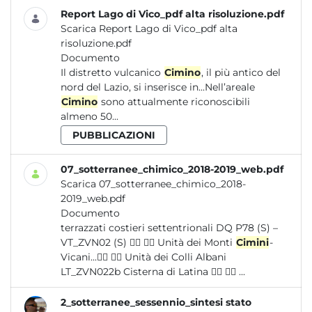
Report Lago di Vico_pdf alta risoluzione.pdf
Scarica Report Lago di Vico_pdf alta
risoluzione.pdf
Documento
Il distretto vulcanico
Cimino
, il più antico del
nord del Lazio, si inserisce in...Nell’areale
Cimino
sono attualmente riconoscibili
almeno 50...
PUBBLICAZIONI
07_sotterranee_chimico_2018-2019_web.pdf
Scarica 07_sotterranee_chimico_2018-
2019_web.pdf
Documento
terrazzati costieri settentrionali DQ P78 (S) –
VT_ZVN02 (S)   Unità dei Monti
Cimini
-
Vicani...  Unità dei Colli Albani
LT_ZVN022b Cisterna di Latina   ...
2_sotterranee_sessennio_sintesi stato