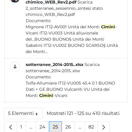
chimico_WEB_Rev2.pdf
Scarica
2_sotterranee_sessennio_sintesi stato
chimico_WEB_Rev2.pdf
Documento
Mignone IT12-AV001 Unità dei Monti
Cimini
-
Vicani IT12-VU003 Unità alluvionale
del...BUONO BUONO§ Unità dei Monti
Sabatini IT12-VU002 BUONO SCARSO§ Unità
dei Monti...
sotterranee_2014-2015..xlsx
Scarica
sotterranee_2014-2015..xlsx
Documento
Tolfa-Allumiere IT12-VU005 45.4 0 1 BUONO
Dati + GE BUONO Vulcaniti VU Unità dei
Monti
Cimini
-Vicani
5 Elementi
Mostrati 121 - 125 su 410 risultati.
Per pagina
1
...
24
25
26
...
82
Pagina
Pagine intermedie
Pagina
Pagina
Pagina
Pagine intermedie
Pagina