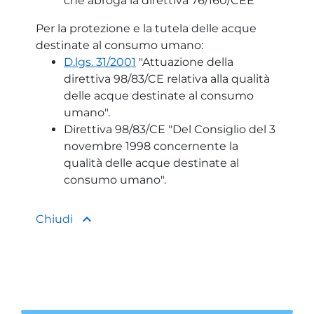
che abroga la direttiva 76/160/CEE”
Per la protezione e la tutela delle acque
destinate al consumo umano:
D.lgs. 31/2001
"Attuazione della
direttiva 98/83/CE relativa alla qualità
delle acque destinate al consumo
umano".
Direttiva 98/83/CE "Del Consiglio del 3
novembre 1998 concernente la
qualità delle acque destinate al
consumo umano".
keyboard_arrow_up
Chiudi