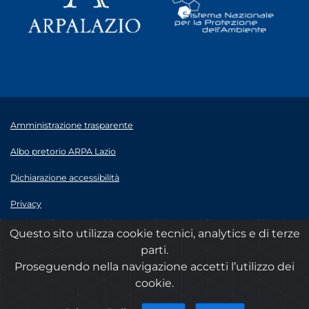
Amministrazione trasparente
Albo pretorio ARPA Lazio
Dichiarazione accessibilità
Privacy
Note legali
Questo sito utilizza cookie tecnici, analytics e di terze
parti.
© 2020 ARPA Lazio - P.Iva 00915900575
Proseguendo nella navigazione accetti l’utilizzo dei
cookie.