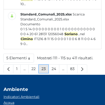
10...
Standard_Comunali_2025.xlsx
Scarica
Standard_Comunali_2025.xlsx
Documento
0 1 5 14 0 0 0 0 0 0 0 0 0 1 0 0 0 0 0 0 0 0 0 0 0
0 0 4 20 61 28131 12056048
Soriano
...nel
Cimino
IT1216 8 11 15 0 0 0 0 1 0 0 6 8 11 0 0 4 6
9 0...
5 Elementi
Mostrati 111 - 115 su 411 risultati.
Per pagina
1
...
22
23
24
...
83
Pagina
Pagine intermedie
Pagina
Pagina
Pagina
Pagine intermedie
Pagina
Ambiente
Indicatori Ambientali
Acqua